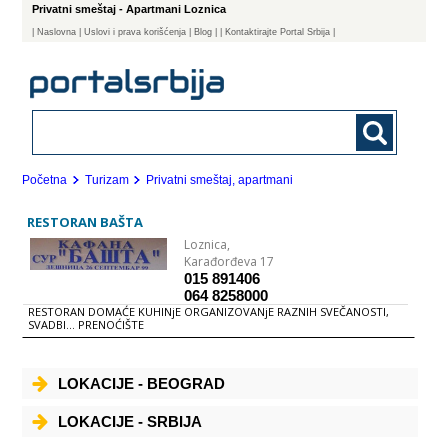
Privatni smeštaj - Apartmani Loznica
|
Naslovna
| Uslovi i prava korišćenja
|
Blog
|
| Kontaktirajte Portal Srbija |
Početna
Turizam
Privatni smeštaj, apartmani
RESTORAN BAŠTA
Loznica,
Karađorđeva 17
015 891406
064 8258000
RESTORAN DOMAĆE KUHINjE ORGANIZOVANjE RAZNIH SVEČANOSTI,
SVADBI... PRENOĆIŠTE
LOKACIJE - BEOGRAD
LOKACIJE - SRBIJA