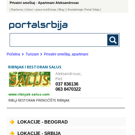
Privatni smeštaj - Apartmani Aleksandrovac
|
Naslovna
| Uslovi i prava korišćenja
|
Blog
|
| Kontaktirajte Portal Srbija |
Početna
Turizam
Privatni smeštaj, apartmani
RIBNJAK I RESTORAN SALUS
Aleksandrovac,
Pleš
037 836136
063 8470322
www.ribnjak-salus.com
RIBLjI RESTORAN PRENOĆIŠTE RIBNjAK
LOKACIJE - BEOGRAD
LOKACIJE - SRBIJA