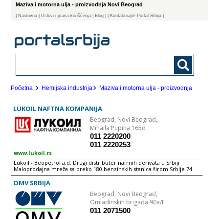
Maziva i motorna ulja - proizvodnja Novi Beograd
|
Naslovna
| Uslovi i prava korišćenja
|
Blog
|
| Kontaktirajte Portal Srbija |
Početna
Hemijska industrija
Maziva i motorna ulja - proizvodnja
LUKOIL NAFTNA KOMPANIJA
Beograd,
Novi Beograd,
Mihaila Pupina 165d
011 2220200
011 2220253
www.lukoil.rs
Lukoil - Beopetrol a.d. Drugi distributer nafrnih derivata u Srbiji
Maloprodajna mreža sa preko 180 benzinskih stanica širom Srbije 74
rekonstruisane stanice 70 modernizovanih stanica 5 novoizgrađenih
stanica "Lukoil - Beopetrol" a.d. je kompanija registrovana za promet
OMV SRBIJA
nafte i naftnih derivata. Rasprostranjenom trgovačkom mrežom od
Beograd,
Novi Beograd,
oko 180 benzinskih stanica kompanija gorivom snabdeva blizu 20
odsto tržišta Srbije. Pored maloprodaje, kompanija se bavi trgovinom
Omladinskih brigada 90a/II
derivata nafte na veliko, kao i prodajom ulja brenda "Lukoil".
011 2071500
Kvalitetno niskosumporno gorivo, tipa evrodizel je proizvod kojim se