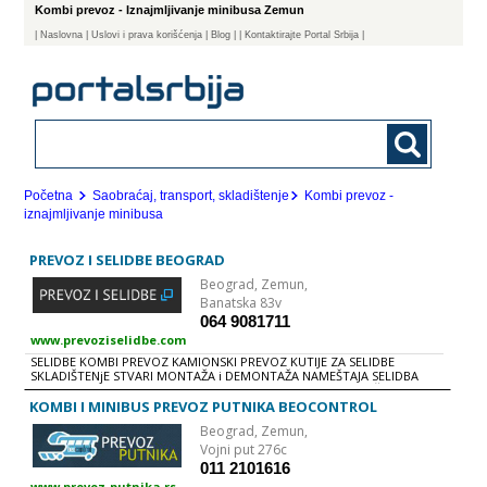
Kombi prevoz - Iznajmljivanje minibusa Zemun
|
Naslovna
| Uslovi i prava korišćenja
|
Blog
|
| Kontaktirajte Portal Srbija |
Početna
Saobraćaj, transport, skladištenje
Kombi prevoz -
iznajmljivanje minibusa
PREVOZ I SELIDBE BEOGRAD
Beograd,
Zemun,
Banatska 83v
064 9081711
www.prevoziselidbe.com
SELIDBE KOMBI PREVOZ KAMIONSKI PREVOZ KUTIJE ZA SELIDBE
SKLADIŠTENjE STVARI MONTAŽA i DEMONTAŽA NAMEŠTAJA SELIDBA
STANA MEĐUNARODNA SELIDBA U INOSTRANSTVO SELIDBE Život u
velikom gradu ima dosta prednosti, ali problemi mogu nastati kada
KOMBI I MINIBUS PREVOZ PUTNIKA BEOCONTROL
dođe vreme za selidbu. Da biste ovaj posao završili uspešno i na
Beograd,
Zemun,
vreme, neophodna je dobra organizacija i angažovanje pravih i
stručnih ljudi. Upravo to može Vam pružiti naša agencija za prevoz i
Vojni put 276c
selidbe u Beogradu. Profesionalni tim naših radnika u tačno
011 2101616
dogovoreno vreme završiće utovar, prevoz i istovar stvari, olakšati
www.prevoz-putnika.rs