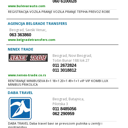
060 6100028
omogućavaju maksimalnu udobnost i visok kvalitet usluge.
Klimatizovana su i za još bolji ugođaj na raspolaganju vam je LCD
www.bulevarauto.com
monitor, DVD player, mikrofon… Sva sedišta su anatomska, veoma
REGISTRACIJA VOZILA PRANjE VOZILA PRANjE TEPIHA PREVOZ ROBE
udobna, obarajuća I raspoređena tako da svim putnicima čak i duža
vožnja bude ugodna. Pouzdano, redovno i pažljivo održavanje vozila
garantuje vam bezbednost na putevima.
AGENCIJA BELGRADE TRANSFERS
Beograd,
Savski Venac,
063 363860
www.belgradetransfers.com
NENEX TRADE
Beograd,
Novi Beograd,
Tošin Bunar 188 lok 27
011 2672824
011 3018812
www.nenex-trade.co.rs
RENTIRANjE MINIBUSEVA 8+1 18+1 20+1 49+1+1 vIP VIP KOMBI LUX
MINIBUS PRIKOLICA
DABA TRAVEL
Beograd,
Batajnica,
Pilotska 3
011 8485056
062 290959
DABA TRAVEL Daba travel bavi se prevozom putnika u zemlji i
inostranstvu.