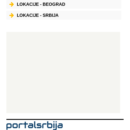
prikolicom iz EU Kombi MB Sprinter, klima, DVD, udobna sedišta
LOKACIJE - BEOGRAD
Prevoz se obavlja sa bilo koje adrese putnika do krajnjeg odredišta
putnika Po potrebi vozimo i prikolicu
LOKACIJE - SRBIJA