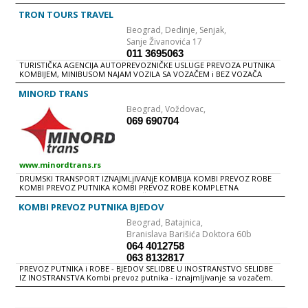
KOMBI 8+1 Vozila su novije generacije Luksuzna su i poseduju klima
uređaje tv dvd audio mp3 navigaciju kafe aparat frižider VRŠIMO
TRON TOURS TRAVEL
IZNAJMLJIVANJE VIZILA SA VOZAČEM RENTIRANJE MINI BUSA SPRINTER
Beograd,
Dedinje, Senjak,
VRŠI SE U BEOGRADU
Sanje Živanovića 17
011 3695063
TURISTIČKA AGENCIJA AUTOPREVOZNIČKE USLUGE PREVOZA PUTNIKA
KOMBIJEM, MINIBUSOM NAJAM VOZILA SA VOZAČEM i BEZ VOZAČA
MINORD TRANS
Beograd,
Voždovac,
069 690704
www.minordtrans.rs
DRUMSKI TRANSPORT IZNAJMLjIVANjE KOMBIJA KOMBI PREVOZ ROBE
KOMBI PREVOZ PUTNIKA KOMBI PREVOZ ROBE KOMPLETNA
DISTRIBUCIJA ROBE KURIRSKA SLUŽBA MEĐUNARODNI TRANSPORT
ZBIRNI PREVOZ ROBE
KOMBI PREVOZ PUTNIKA BJEDOV
Beograd,
Batajnica,
Branislava Barišića Doktora 60b
064 4012758
063 8132817
PREVOZ PUTNIKA i ROBE - BJEDOV SELIDBE U INOSTRANSTVO SELIDBE
IZ INOSTRANSTVA Kombi prevoz putnika - iznajmljivanje sa vozačem.
Redovni polasci za Hrvatsku (Kordun, Lika, Dalmacija) Cena od 35 do 45
evra Organizovani prevoz Beograd - Nemačka - Holandija Pomoć pri
kupovini automobila i carine Transport robe, selidbe, kombi sa