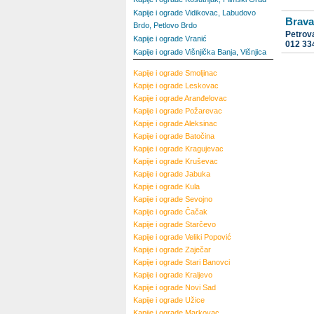
Kapije i ograde Vidikovac, Labudovo
Brava
Brdo, Petlovo Brdo
Petrov
Kapije i ograde Vranić
012 33
Kapije i ograde Višnjička Banja, Višnjica
Kapije i ograde
Smoljinac
Kapije i ograde
Leskovac
Kapije i ograde
Aranđelovac
Kapije i ograde
Požarevac
Kapije i ograde
Aleksinac
Kapije i ograde
Batočina
Kapije i ograde
Kragujevac
Kapije i ograde
Kruševac
Kapije i ograde
Jabuka
Kapije i ograde
Kula
Kapije i ograde
Sevojno
Kapije i ograde
Čačak
Kapije i ograde
Starčevo
Kapije i ograde
Veliki Popović
Kapije i ograde
Zaječar
Kapije i ograde
Stari Banovci
Kapije i ograde
Kraljevo
Kapije i ograde
Novi Sad
Kapije i ograde
Užice
Kapije i ograde
Markovac