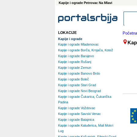
Kapije i ograde Petrovac Na Mlavi
LOKACIJE
Početn
Kapije i ograde
Kapi
Kapije i ograde Mladenovac
Kapije i ograde Borča, Krnjača, Kotež
Kapije i ograde Barajevo
Kapije i ograde Rušanj
Kapije i ograde Zemun
Kapije i ograde Banovo Brdo
Kapije i ograde Boleč
Kapije i ograde Stari Grad
Kapije i ograde Novi Beograd
Kapije i ograde Čukarica, Čukarička
Padina
Kapije i ograde Voždovac
Kapije i ograde Savski Venac
Kapije i ograde Batajnica
Kapije i ograde Kaluđerica, Mali Mokri
Lug
Kapije i ograde Košutnjak, Filmski Grad