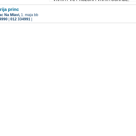
OKOVI, PRATEĆI MATERIJAL TERMOPAN
STAKLO
rija princ
ac Na Mlavi,
1. maja bb
4990
|
012 334991
|