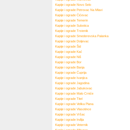
Kapije i ograde
Novo Selo
Kapije i ograde
Petrovac Na Mlavi
Kapije i ograde
Ćićevac
Kapije i ograde
Temerin
Kapije i ograde
Subotica
Kapije i ograde
Trstenik
Kapije i ograde
Smederevska Palanka
Kapije i ograde
Doljevac
Kapije i ograde
Šid
Kapije i ograde
Kać
Kapije i ograde
Niš
Kapije i ograde
Bor
Kapije i ograde
Banja
Kapije i ograde
Ćuprija
Kapije i ograde
Ivanjica
Kapije i ograde
Jagodina
Kapije i ograde
Jabukovac
Kapije i ograde
Malo Crniće
Kapije i ograde
Titel
Kapije i ograde
Velika Plana
Kapije i ograde
Vlasotince
Kapije i ograde
Vršac
Kapije i ograde
Inđija
Kapije i ograde
Veternik