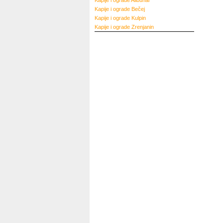
Kapije i ograde
Alibunar
Kapije i ograde
Bečej
Kapije i ograde
Kulpin
Kapije i ograde
Zrenjanin