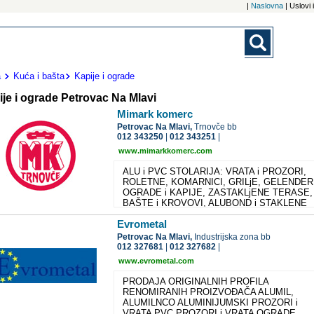
|
Naslovna
| Uslovi
a
Kuća i bašta
Kapije i ograde
je i ograde Petrovac Na Mlavi
Mimark komerc
Petrovac Na Mlavi,
Trnovče bb
012 343250
|
012 343251
|
www.mimarkkomerc.com
ALU i PVC STOLARIJA: VRATA i PROZORI,
ROLETNE, KOMARNICI, GRILjE, GELENDERI
OGRADE i KAPIJE, ZASTAKLjENE TERASE,
BAŠTE i KROVOVI, ALUBOND i STAKLENE
FASADE... PRODAJA SKUTERA TEHNIČKI
Evrometal
PREGLED, OSIGURANjE i REGISTRACIJA
VOZILA PRENOĆIŠTE
Petrovac Na Mlavi,
Industrijska zona bb
012 327681
|
012 327682
|
www.evrometal.com
PRODAJA ORIGINALNIH PROFILA
RENOMIRANIH PROIZVOĐAČA ALUMIL,
ALUMILNCO ALUMINIJUMSKI PROZORI i
VRATA PVC PROZORI i VRATA OGRADE,