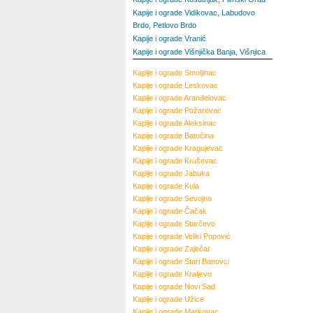
Kapije i ograde Vidikovac, Labudovo
Brdo, Petlovo Brdo
Kapije i ograde Vranić
Kapije i ograde Višnjička Banja, Višnjica
Kapije i ograde
Smoljinac
Kapije i ograde
Leskovac
Kapije i ograde
Aranđelovac
Kapije i ograde
Požarevac
Kapije i ograde
Aleksinac
Kapije i ograde
Batočina
Kapije i ograde
Kragujevac
Kapije i ograde
Kruševac
Kapije i ograde
Jabuka
Kapije i ograde
Kula
Kapije i ograde
Sevojno
Kapije i ograde
Čačak
Kapije i ograde
Starčevo
Kapije i ograde
Veliki Popović
Kapije i ograde
Zaječar
Kapije i ograde
Stari Banovci
Kapije i ograde
Kraljevo
Kapije i ograde
Novi Sad
Kapije i ograde
Užice
Kapije i ograde
Markovac