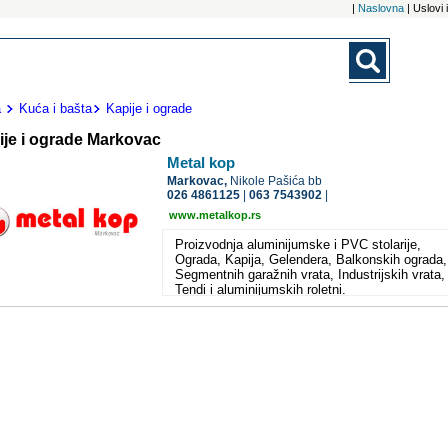
|
Naslovna
| Uslovi
a
Kuća i bašta
Kapije i ograde
ije i ograde Markovac
Metal kop
Markovac,
Nikole Pašića bb
026 4861125
|
063 7543902
|
www.metalkop.rs
Proizvodnja aluminijumske i PVC stolarije,
Ograda, Kapija, Gelendera, Balkonskih ograda,
Segmentnih garažnih vrata, Industrijskih vrata,
Tendi i aluminijumskih roletni.