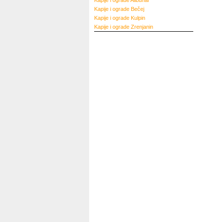
Kapije i ograde
Alibunar
Kapije i ograde
Bečej
Kapije i ograde
Kulpin
Kapije i ograde
Zrenjanin