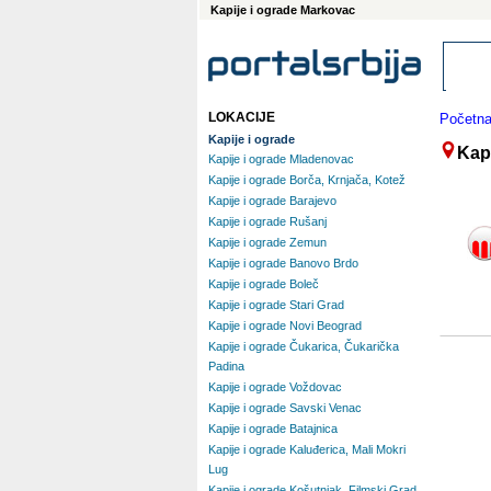
Kapije i ograde Markovac
LOKACIJE
Početn
Kapije i ograde
Kap
Kapije i ograde Mladenovac
Kapije i ograde Borča, Krnjača, Kotež
Kapije i ograde Barajevo
Kapije i ograde Rušanj
Kapije i ograde Zemun
Kapije i ograde Banovo Brdo
Kapije i ograde Boleč
Kapije i ograde Stari Grad
Kapije i ograde Novi Beograd
Kapije i ograde Čukarica, Čukarička
Padina
Kapije i ograde Voždovac
Kapije i ograde Savski Venac
Kapije i ograde Batajnica
Kapije i ograde Kaluđerica, Mali Mokri
Lug
Kapije i ograde Košutnjak, Filmski Grad