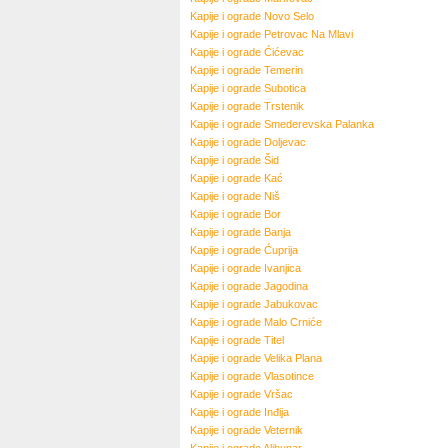
Kapije i ograde
Novo Selo
Kapije i ograde
Petrovac Na Mlavi
Kapije i ograde
Ćićevac
Kapije i ograde
Temerin
Kapije i ograde
Subotica
Kapije i ograde
Trstenik
Kapije i ograde
Smederevska Palanka
Kapije i ograde
Doljevac
Kapije i ograde
Šid
Kapije i ograde
Kać
Kapije i ograde
Niš
Kapije i ograde
Bor
Kapije i ograde
Banja
Kapije i ograde
Ćuprija
Kapije i ograde
Ivanjica
Kapije i ograde
Jagodina
Kapije i ograde
Jabukovac
Kapije i ograde
Malo Crniće
Kapije i ograde
Titel
Kapije i ograde
Velika Plana
Kapije i ograde
Vlasotince
Kapije i ograde
Vršac
Kapije i ograde
Inđija
Kapije i ograde
Veternik