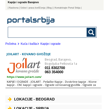
Kapije i ograde Barajevo
|
Naslovna
| Uslovi i prava korišćenja
|
Blog
|
| Kontaktirajte Portal Srbija |
Početna
Kuća i bašta
Kapije i ograde
JOILART - KOVANO GVOŽDJE
Beograd,
Barajevo,
Bogoljuba Petkovića 1a
011 8302700
063 354000
https://www.joilart.com/
KAPIJE I OGRADE - JOILART - Pešačke Kapije - Dvokrline kapije - Klizne
kapije - CNC kapije i ograde - Ograde od kovanog gvožđa - Ograde za
stepenice i galerije - Ograde za terase i balkone
LOKACIJE - BEOGRAD
LOKACIJE - SRBIJA