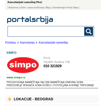
Kancelarijski nameštaj Pirot
|
Naslovna
| Uslovi i prava korišćenja
|
Blog
|
| Kontaktirajte Portal Srbija |
Početna
Kancelarija
Kancelarijski nameštaj
SIMPO
Pirot,
Srpskih vladara 106
010 321929
www.simpo.rs
PROIZVODNjA NAMEŠTAJA SALONI NAMEŠTAJA DNEVNA SOBA
PREDSOBLjE SPAVAĆA SOBA DUŠECI i POSTELjINA KUHINjE TRPEZARIJE
TEPISI RASVETA BAŠTENSKI NAMEŠTAJ KANCELARIJSKI NAMEŠTAJ
AKSESOAR i DEKORACIJA
LOKACIJE - BEOGRAD