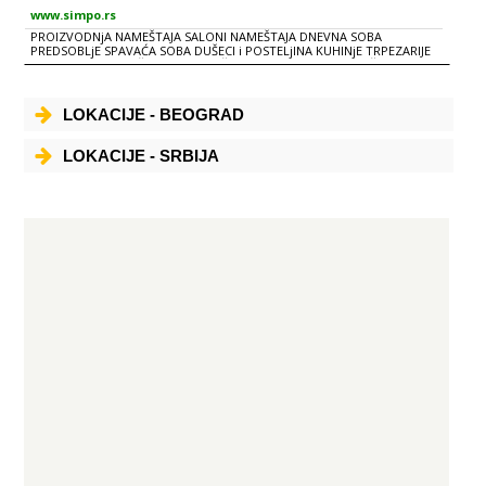
www.simpo.rs
PROIZVODNjA NAMEŠTAJA SALONI NAMEŠTAJA DNEVNA SOBA
PREDSOBLjE SPAVAĆA SOBA DUŠECI i POSTELjINA KUHINjE TRPEZARIJE
TEPISI RASVETA BAŠTENSKI NAMEŠTAJ KANCELARIJSKI NAMEŠTAJ
AKSESOAR i DEKORACIJA
LOKACIJE - BEOGRAD
LOKACIJE - SRBIJA