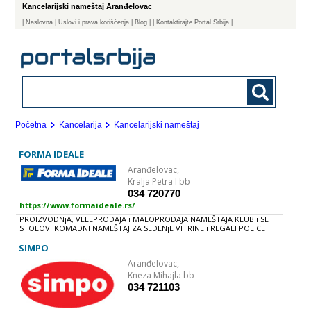
Kancelarijski nameštaj Aranđelovac
|
Naslovna
| Uslovi i prava korišćenja
|
Blog
|
| Kontaktirajte Portal Srbija |
Početna
Kancelarija
Kancelarijski nameštaj
FORMA IDEALE
Aranđelovac,
Kralja Petra I bb
034 720770
https://www.formaideale.rs/
PROIZVODNjA, VELEPRODAJA i MALOPRODAJA NAMEŠTAJA KLUB i SET
STOLOVI KOMADNI NAMEŠTAJ ZA SEDENjE VITRINE i REGALI POLICE
UGAONE GARNITURE TAPACIRANI NAMEŠTAJ - GARNITURE TV POLICE
KREVETI DEČIJE SOBE KOMODE, FIOKARI i NOĆNI ORMARIĆI
SIMPO
GARDEROBERI i ORMARI KUHINjE TRPEZARIJE PREDSOBLjE
Aranđelovac,
KANCELARIJSKI i RADNI NAMEŠTAJ DODACI DUŠECI BAŠTENSKE
GARNITURE
Kneza Mihajla bb
034 721103