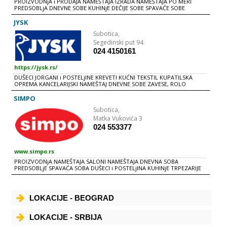
PROIZVODNjA i PRODAJA NAMEŠTAJA IZRADA NAMEŠTAJA PO MERI
PREDSOBLjA DNEVNE SOBE KUHINjE DEČIJE SOBE SPAVAĆE SOBE
KANCELARIJSKI NAMEŠTAJ BAŠTENSKI NAMEŠTAJ DEKORACIJA RASVETA
TEPISI UGAONE GARNITURE KUPATILSKI NAMEŠTAJ RASKLOPIVE
JYSK
STOLICE HOKLICE RASKLOPIVI STOLOVI BARSKI STOLOVI i STOLICE
Subotica,
DUŠECI KREVETI
Segedinski put 94
024 4150161
https://jysk.rs/
DUŠECI JORGANI i POSTELjINE KREVETI KUĆNI TEKSTIL KUPATILSKA
OPREMA KANCELARIJSKI NAMEŠTAJ DNEVNE SOBE ZAVESE, ROLO
ZAVESE, ROLETNE BAŠTENSKI NAMEŠTAJ BAŠTENSKA OPREMA
POKUĆSTVO
SIMPO
Subotica,
Matka Vukovića 3
024 553377
www.simpo.rs
PROIZVODNjA NAMEŠTAJA SALONI NAMEŠTAJA DNEVNA SOBA
PREDSOBLjE SPAVAĆA SOBA DUŠECI i POSTELjINA KUHINjE TRPEZARIJE
TEPISI RASVETA BAŠTENSKI NAMEŠTAJ KANCELARIJSKI NAMEŠTAJ
AKSESOAR i DEKORACIJA
LOKACIJE - BEOGRAD
LOKACIJE - SRBIJA