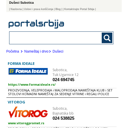
Dušeci Subotica
|
Naslovna
| Uslovi i prava korišćenja
|
Blog
|
| Kontaktirajte Portal Srbija |
Početna
Nameštaj i drvo
Dušeci
FORMA IDEALE
Subotica,
Tuk Ugarnice 12
024 694745
https://www.formaideale.rs/
PROIZVODNjA, VELEPRODAJA i MALOPRODAJA NAMEŠTAJA KLUB i SET
STOLOVI KOMADNI NAMEŠTAJ ZA SEDENjE VITRINE i REGALI POLICE
UGAONE GARNITURE TAPACIRANI NAMEŠTAJ - GARNITURE TV POLICE
KREVETI DEČIJE SOBE KOMODE, FIOKARI i NOĆNI ORMARIĆI
VITOROG
GARDEROBERI i ORMARI KUHINjE TRPEZARIJE PREDSOBLjE
Subotica,
KANCELARIJSKI i RADNI NAMEŠTAJ DODACI DUŠECI BAŠTENSKE
GARNITURE
Bajnatska bb
024 538825
www.vitorogpromet.rs