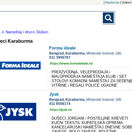
|
Naslovna
| Uslovi
a
Nameštaj i drvo
Dušeci
eci Karaburma
Forma ideale
Beograd,
Karaburma,
Mirijevski bulevar 18b
011 3956767
https://www.formaideale.rs/
PROIZVODNjA, VELEPRODAJA i
MALOPRODAJA NAMEŠTAJA KLUB i SET
STOLOVI KOMADNI NAMEŠTAJ ZA SEDENj
VITRINE i REGALI POLICE UGAONE
GARNITURE TAPACIRANI NAMEŠTAJ -
Jysk
GARNITURE TV POLICE KREVETI DEČIJE
SOBE KOMODE, FIOKARI i NOĆNI ORMARI
Beograd,
Karaburma,
Mirijevski bulevar 18b
GARDEROBERI i ORMARI KUHINjE
011 6556174
TRPEZARIJE PREDSOBLjE KANCELARIJSKI
https://jysk.rs/
RADNI NAMEŠTAJ DODACI DUŠECI
BAŠTENSKE GARNITURE
DUŠECI JORGANI i POSTELjINE KREVETI
KUĆNI TEKSTIL KUPATILSKA OPREMA
KANCELARIJSKI NAMEŠTAJ DNEVNE SOB
ZAVESE, ROLO ZAVESE, ROLETNE