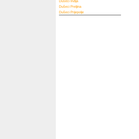
Dušeci
Inđija
Dušeci
Preljina
Dušeci
Prijepolje