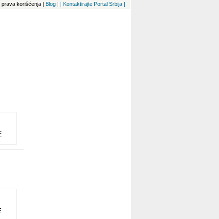
 i prava korišćenja
|
Blog
|
| Kontaktirajte Portal Srbija |
E
ĆI
 i
E