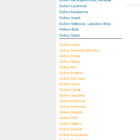
Dušeci Bežanijska Kosa, Bežanija
Dušeci Lazarevac
Dušeci Karaburma
Dušeci Vranić
Dušeci Vidikovac, Labudovo Brdo,
Petlovo Brdo
Dušeci Sopot
Dušeci
Vršac
Dušeci
Sremska Mitrovica
Dušeci
Ruma
Dušeci
Šabac
Dušeci
Niš
Dušeci
Kraljevo
Dušeci
Novi Sad
Dušeci
Užice
Dušeci
Čačak
Dušeci
Jagodina
Dušeci
Kruševac
Dušeci
Leskovac
Dušeci
Negotin
Dušeci
Pirot
Dušeci
Valjevo
Dušeci
Zaječar
Dušeci
Kragujevac