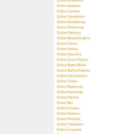
Dušeci
Krnješevci
Dušeci
Subotica
Dušeci
Loznica
Dušeci
Smederevo
Dušeci
Aranđelovac
Dušeci
Požarevac
Dušeci
Pančevo
Dušeci
Banja Koviljača
Dušeci
Opovo
Dušeci
Padina
Dušeci
Kovačica
Dušeci
Nova Pazova
Dušeci
Bajina Bašta
Dušeci
Bačka Palanka
Dušeci
Stari Banovci
Dušeci
Vranje
Dušeci
Bujanovac
Dušeci
Kuršumlija
Dušeci
Paraćin
Dušeci
Bor
Dušeci
Ivanjica
Dušeci
Kladovo
Dušeci
Preševo
Dušeci
Vlasotince
Dušeci
Zrenjanin