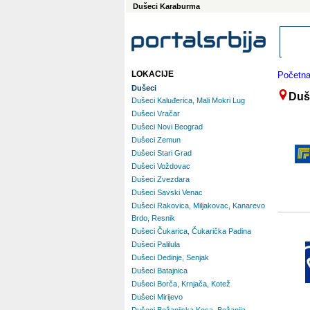
Dušeci Karaburma
LOKACIJE
Početn
Dušeci
Duš
Dušeci Kaluđerica, Mali Mokri Lug
Dušeci Vračar
Dušeci Novi Beograd
Dušeci Zemun
Dušeci Stari Grad
Dušeci Voždovac
Dušeci Zvezdara
Dušeci Savski Venac
Dušeci Rakovica, Miljakovac, Kanarevo
Brdo, Resnik
Dušeci Čukarica, Čukarička Padina
Dušeci Palilula
Dušeci Dedinje, Senjak
Dušeci Batajnica
Dušeci Borča, Krnjača, Kotež
Dušeci Mirijevo