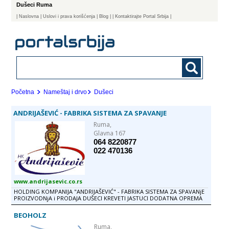
Dušeci Ruma
|
Naslovna
| Uslovi i prava korišćenja
|
Blog
|
| Kontaktirajte Portal Srbija |
Početna
Nameštaj i drvo
Dušeci
ANDRIJAŠEVIĆ - FABRIKA SISTEMA ZA SPAVANJE
Ruma,
Glavna 167
064 8220877
022 470136
www.andrijasevic.co.rs
HOLDING KOMPANIJA "ANDRIJAŠEVIĆ" - FABRIKA SISTEMA ZA SPAVANjE
PROIZVODNjA i PRODAJA DUŠECI KREVETI JASTUCI DODATNA OPREMA
KREVETI KREVET EKONOMIK KREVET STANDARD KREVET LUX KREVET DE
LUX KREVET L ELEGANCE DUŠECI DUŠECI SA OPRUGAMA ECONOMIC
BEOHOLZ
STANDARD LUX DE LUX ANTIALGERGICO ORTOPEDICO DUŠECI BEZ
OPRUGA NATURAL LATEX NATURAL COCO MEMORY FLEX DEČIJI
Ruma,