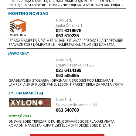
PROIZVODNjA NAMEŠTAJA IZRADA NAMEŠTAJA PO MERI UREĐENjE
ENTERIJERA STAMBENIH i POSLOVNIH OBJEKATA MODERAN MATERIJAL -
KERROCK NAMEŠTAJ i OPREMA ZA KUPATILA KUHINjE VRATA REGALI
PLAKARI SPAVAĆE SOBE DNEVNE SOBE DEČIJE SOBE SANITARIJE
MONTING NOVI SAD
KERAMIČKE PLOČICE ARMATURE LAJSNE
Novi Sad,
Janka Čmelika 1
021 6319978
063 510235
IZRADA NAMEŠTAJA PO MERI KUHINjE PLAKARI PREDSOBLjA TRPEZARIJE
SPAVAĆE SOBE KOMPATIBILNI NAMEŠTAJ KANCELARIJSKI NAMEŠTAJ
VRATA STEPENIŠTA
JAWORSKY
Novi Sad,
Emanuila Jankovića 26
021 6414199
063 505695
GRAĐEVINSKA STOLARIJA i DRVENARIJA BRODSKI POD MEDIJAPAN
LAMPERIJA ŠPER PLOČE PANEL LESONIT PARKET KRILA ZA VRATA VRATA
- SOBNA i ULAZNA PROZORI REZANI GRAĐA
XYLON NAMEŠTAJ
Novi Sad,
Bulevar oslobođenja 86
063 540700
www.xylon.rs
DNEVNE SOBE TRPEZARIJE KUHINjE SPAVAĆE SOBE PLAKARI VRATA
KOMADNI NAMEŠTAJ KUPATILSKI ELEMENTI DEČIJE SOBE DIZAJN
ENTERIJERA