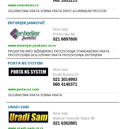
062 1851213
www.interdoors.rs
SIGURNOSNA VRATA SOBNA VRATA DRVO ALUMINIJUM PROZORI
ENTERIJER JANKOVIĆ
Novi Sad,
Primorska 88
021 6897600
www.enterijer-jankovic.co.rs
PROJEKTNI BIRO INŽENJERING PROIZVODNJA STANDARDNIH VRATA
PROIZVODNJA EKSLUZIVNIH VRATA PROIZVODNJA ENTERIJERA
PROIZVODNJA PROZORA
PORTA NS SYSTEM
Novi Sad,
Koste Racina 25
021 3014993
060 4140371
www.porta-ns.com
SIGURNOSNA VRATA SOBNA VRATA
URADI SAM
Novi Sad,
Bulevar vojvode Stepe 48
021 6302881
www.uradi-sam.co.rs