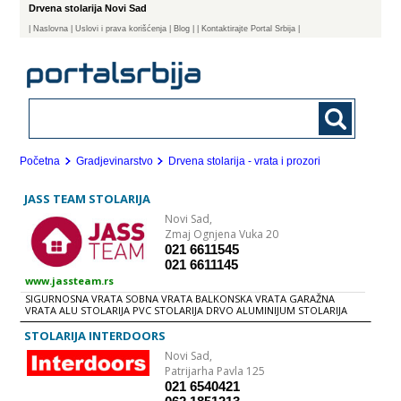
Drvena stolarija Novi Sad
|
Naslovna
| Uslovi i prava korišćenja
|
Blog
|
| Kontaktirajte Portal Srbija |
Početna
Gradjevinarstvo
Drvena stolarija - vrata i prozori
JASS TEAM STOLARIJA
Novi Sad,
Zmaj Ognjena Vuka 20
021 6611545
021 6611145
www.jassteam.rs
SIGURNOSNA VRATA SOBNA VRATA BALKONSKA VRATA GARAŽNA
VRATA ALU STOLARIJA PVC STOLARIJA DRVO ALUMINIJUM STOLARIJA
STOLARIJA INTERDOORS
Novi Sad,
Patrijarha Pavla 125
021 6540421