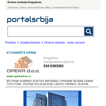
Drvena stolarija Kragujevac
|
Naslovna
| Uslovi i prava korišćenja
|
Blog
|
| Kontaktirajte Portal Srbija |
Početna
Gradjevinarstvo
Drvena stolarija - vrata i prozori
STOVARIŠTE OPEKA
Kragujevac,
Gornjomilanovačka bb
034 6393393
www.opekadoo.rs
BETONSKI ELEMENTI ELEKTRO MATERIJALI OPEKARIJE REZANA GRAĐA
TOPLOTNA i ZVUČNA IZOLACIJA BOJE, LAKOVI, PREMAZI, SILIKONI
GVOŽĐE OPREMA ZA DOMAĆINSTVO ROŠTILjI i ČESME VELUX KROVNI
PROZORI CEMENT i VEZIVNI MATERIJALI KROVNI POKRIVAČI PRIZME
ŠRAFOVSKA ROBA DIMNjAČKI ELEMENTI i KAPE MATERIJALI ZA SUVU
GRADNjU PROZORI i VRATA STOLARIJA BRODSKI POD