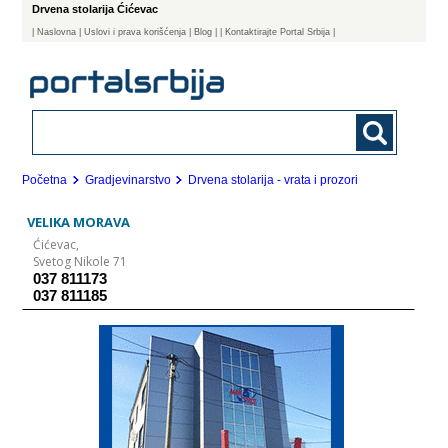
Drvena stolarija Ćićevac
|
Naslovna
| Uslovi i prava korišćenja
|
Blog
|
| Kontaktirajte Portal Srbija |
Početna
Gradjevinarstvo
Drvena stolarija - vrata i prozori
VELIKA MORAVA
Ćićevac,
Svetog Nikole 71
037 811173
037 811185