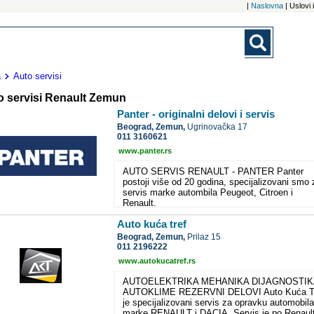
|
Naslovna
| Uslovi
a
Auto servisi
o servisi Renault Zemun
Panter - originalni delovi i servis
Beograd,
Zemun,
Ugrinovačka 17
011 3160621
www.panter.rs
AUTO SERVIS RENAULT - PANTER Panter
postoji više od 20 godina, specijalizovani smo 
servis marke autombila Peugeot, Citroen i
Renault.
Auto kuća tref
Beograd,
Zemun,
Prilaz 15
011 2196222
www.autokucatref.rs
AUTOELEKTRIKA MEHANIKA DIJAGNOSTIK
AUTOKLIME REZERVNI DELOVI Auto Kuća T
je specijalizovani servis za opravku automobila
marke RENAULT i DACIA. Servis je po Renault