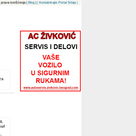
 i prava korišćenja
|
Blog
|
| Kontaktirajte Portal Srbija |
za
A
ref
-