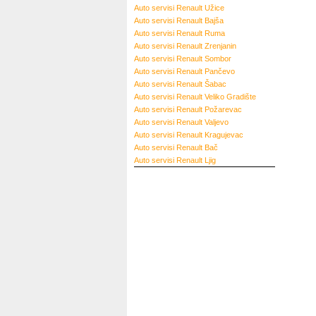
Auto servisi Renault Užice
Auto servisi Renault Bajša
Auto servisi Renault Ruma
Auto servisi Renault Zrenjanin
Auto servisi Renault Sombor
Auto servisi Renault Pančevo
Auto servisi Renault Šabac
Auto servisi Renault Veliko Gradište
Auto servisi Renault Požarevac
Auto servisi Renault Valjevo
Auto servisi Renault Kragujevac
Auto servisi Renault Bač
Auto servisi Renault Ljig