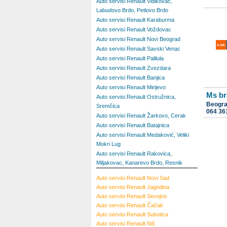
Auto servisi Renault Vidikovac,
Labudovo Brdo, Petlovo Brdo
Auto servisi Renault Karaburma
Auto servisi Renault Voždovac
Auto servisi Renault Novi Beograd
Auto servisi Renault Savski Venac
Auto servisi Renault Palilula
Auto servisi Renault Zvezdara
Auto servisi Renault Banjica
Auto servisi Renault Mirijevo
Ms br
Auto servisi Renault Ostružnica,
Beogr
Sremčica
064 36
Auto servisi Renault Žarkovo, Cerak
Auto servisi Renault Batajnica
Auto servisi Renault Medaković, Veliki
Mokri Lug
Auto servisi Renault Rakovica,
Miljakovac, Kanarevo Brdo, Resnik
Auto servisi Renault Novi Sad
Auto servisi Renault Jagodina
Auto servisi Renault Sevojno
Auto servisi Renault Čačak
Auto servisi Renault Subotica
Auto servisi Renault Niš