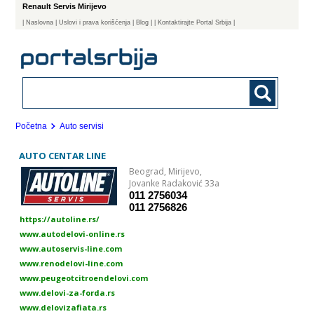
Renault Servis Mirijevo
|
Naslovna
| Uslovi i prava korišćenja
|
Blog
|
| Kontaktirajte Portal Srbija |
Početna
Auto servisi
AUTO CENTAR LINE
Beograd,
Mirijevo,
Jovanke Radaković 33a
011 2756034
011 2756826
https://autoline.rs/
www.autodelovi-online.rs
www.autoservis-line.com
www.renodelovi-line.com
www.peugeotcitroendelovi.com
www.delovi-za-forda.rs
www.delovizafiata.rs