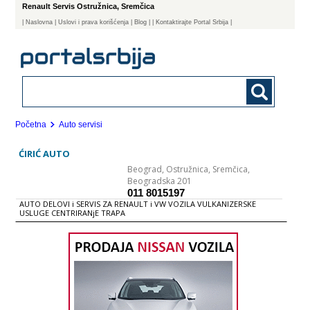
Renault Servis Ostružnica, Sremčica
|
Naslovna
| Uslovi i prava korišćenja
|
Blog
|
| Kontaktirajte Portal Srbija |
Početna
Auto servisi
ĆIRIĆ AUTO
Beograd,
Ostružnica, Sremčica,
Beogradska 201
011 8015197
AUTO DELOVI i SERVIS ZA RENAULT i VW VOZILA VULKANIZERSKE
USLUGE CENTRIRANjE TRAPA