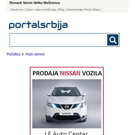
Renault Servis Velika Moštsnica
|
Naslovna
| Uslovi i prava korišćenja
|
Blog
|
| Kontaktirajte Portal Srbija |
Početna
Auto servisi