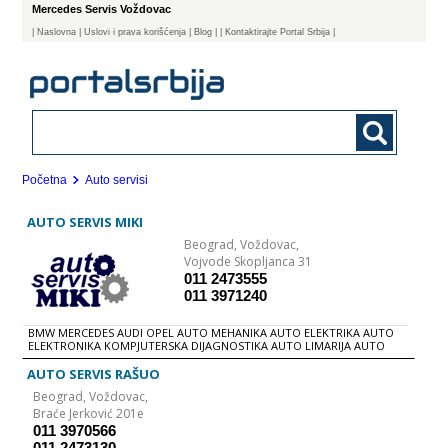
Mercedes Servis Voždovac
|
Naslovna
| Uslovi i prava korišćenja
|
Blog
|
| Kontaktirajte Portal Srbija |
Početna
Auto servisi
AUTO SERVIS MIKI
Beograd,
Voždovac,
Vojvode Skopljanca 31
011 2473555
011 3971240
BMW MERCEDES AUDI OPEL AUTO MEHANIKA AUTO ELEKTRIKA AUTO
ELEKTRONIKA KOMPJUTERSKA DIJAGNOSTIKA AUTO LIMARIJA AUTO
LAKIRANjE POPRAVKA i ZAMENA IZDUVNIH SISTEMA Višegodišnje
iskustvo, zadovoljni klijenti, konstantno ulaganje, kao i profesionalna
AUTO SERVIS RAŠUO
nadogradnja su nam omogučili da i danas uspešno poslujemo. U
Beograd,
Voždovac,
našem servisu možete kompletno održavati svoje vozilo ili vozni park.
Nudimo vam vrhunsku uslugu automehanike, autoelektrike,
Braće Jerković 201e
autoelektronike, najsavremeniju auto dijagnostiku, centriranje trapa,
011 3970566
popravku i održavanje auto klima. Ovde se naravno mogu obaviti i svi
011 2473130