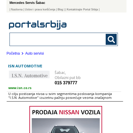
Mercedes Servis Šabac
|
Naslovna
| Uslovi i prava korišćenja
|
Blog
|
| Kontaktirajte Portal Srbija |
Početna
Auto servisi
ISN AUTOMOTIVE
Šabac,
Obilazni put bb
015 379777
www.isn.co.rs
U cilju postizanja nivoa u svim segmentima poslovanja kompanija
"I.S.N. Automotive" izuzetnu pažnju posvećuje veoma značajnom
servisnom prostoru Servisni centar koji se nalazi na prostoru od 5600
m2 opremljen je najsavremenijom servisnom i dijagnostičkom
opremom, kao i velikim brojem standardnih i specijalnih alata, tako da
je u potpunosti osposobljen za pružanje servisnih usluga na putničkim,
komercijalnim i teretnim vozilima Mercedes-Benz grupacije