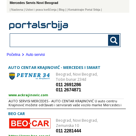
Mercedes Servis Novi Beograd
|
Naslovna
| Uslovi i prava korišćenja
|
Blog
|
| Kontaktirajte Portal Srbija |
Početna
Auto servisi
AUTO CENTAR KRAJINOVIĆ - MERCEDES I SMART
Beograd,
Novi Beograd,
Tošin bunar 234d
011 2691286
011 2674871
www.ackrajinovic.com
AUTO SERVISI MERCEDES - AUTO CENTAR KRAJINOVIĆ U auto centru
Krajinović možete održavati i servisirati vaše vozilo marke Mercedes i
Smart uz zagarantovano: - Visok nivo usluge - Stručno osoblje -
Originalne auto delove - Povoljne cene
BEO CAR
Beograd,
Novi Beograd,
Zemunska 10
011 2281444
https://www.beo-car.rs/