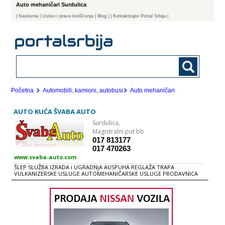
Auto mehaničari Surdulica
|
Naslovna
| Uslovi i prava korišćenja
|
Blog
|
| Kontaktirajte Portal Srbija |
Početna
Automobili, kamioni, autobusi
Auto mehaničari
AUTO KUĆA ŠVABA AUTO
Surdulica,
Magistralni put bb
017 813177
017 470263
www.svaba-auto.com
ŠLEP SLUŽBA IZRADA i UGRADNjA AUSPUHA REGLAŽA TRAPA
VULKANIZERSKE USLUGE AUTOMEHANIČARSKE USLUGE PRODAVNICA
AUTO DELOVA