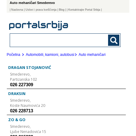
Auto mehaničari Smederevo
|
Naslovna
| Uslovi i prava korišćenja
|
Blog
|
| Kontaktirajte Portal Srbija |
Početna
Automobili, kamioni, autobusi
Auto mehaničari
DRAGAN STOJANOVIĆ
Smederevo,
Partizanska 102
026 227309
DRAKSIN
Smederevo,
Koste Naumovića 20
026 228713
ZO & GO
Smederevo,
Ljube Nenadovića 15