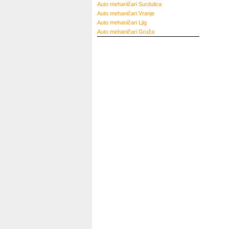
Auto mehaničari
Surdulica
Auto mehaničari
Vranje
Auto mehaničari
Ljig
Auto mehaničari
Gruža