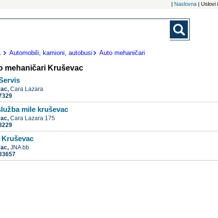
|
Naslovna
| Uslovi
a
Automobili, kamioni, autobusi
Auto mehaničari
o mehaničari Kruševac
Servis
vac,
Cara Lazara
7329
služba mile kruševac
vac,
Cara Lazara 175
8229
ć Kruševac
vac,
JNA bb
83657