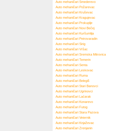
Auto mehaničari
Smederevo
Auto mehaničari
Požarevac
Auto mehaničari
Kruševac
Auto mehaničari
Kragujevac
Auto mehaničari
Prokuplje
Auto mehaničari
Novi Bečej
Auto mehaničari
Kuršumlija
Auto mehaničari
Petrovaradin
Auto mehaničari
Sirig
Auto mehaničari
Vršac
Auto mehaničari
Sremska Mitrovica
Auto mehaničari
Temerin
Auto mehaničari
Senta
Auto mehaničari
Leskovac
Auto mehaničari
Ruma
Auto mehaničari
Belegiš
Auto mehaničari
Stari Banovci
Auto mehaničari
Ugrinovci
Auto mehaničari
Laćarak
Auto mehaničari
Konarevo
Auto mehaničari
Futog
Auto mehaničari
Stara Pazova
Auto mehaničari
Veternik
Auto mehaničari
Knjaževac
Auto mehaničari
Zrenjanin