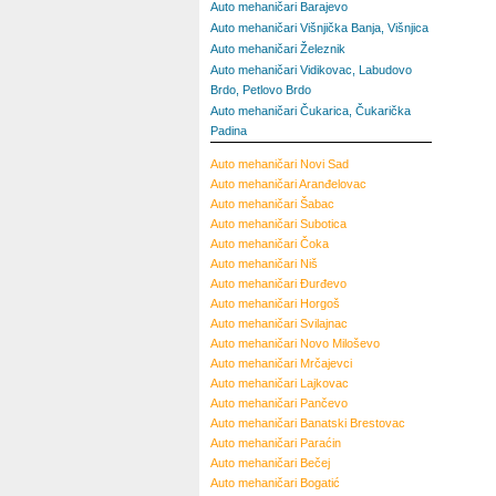
Auto mehaničari Barajevo
Auto mehaničari Višnjička Banja, Višnjica
Auto mehaničari Železnik
Auto mehaničari Vidikovac, Labudovo
Brdo, Petlovo Brdo
Auto mehaničari Čukarica, Čukarička
Padina
Auto mehaničari
Novi Sad
Auto mehaničari
Aranđelovac
Auto mehaničari
Šabac
Auto mehaničari
Subotica
Auto mehaničari
Čoka
Auto mehaničari
Niš
Auto mehaničari
Đurđevo
Auto mehaničari
Horgoš
Auto mehaničari
Svilajnac
Auto mehaničari
Novo Miloševo
Auto mehaničari
Mrčajevci
Auto mehaničari
Lajkovac
Auto mehaničari
Pančevo
Auto mehaničari
Banatski Brestovac
Auto mehaničari
Paraćin
Auto mehaničari
Bečej
Auto mehaničari
Bogatić