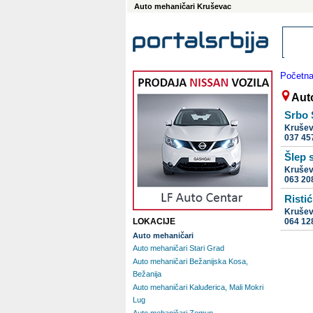
Auto mehaničari Kruševac
Početn
Aut
Srbo 
Kruše
037 45
Šlep 
Kruše
063 20
Risti
Kruše
LOKACIJE
064 12
Auto mehaničari
Auto mehaničari Stari Grad
Auto mehaničari Bežanijska Kosa,
Bežanija
Auto mehaničari Kaluđerica, Mali Mokri
Lug