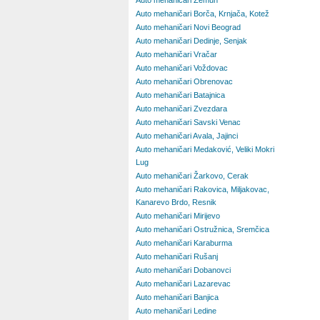
Auto mehaničari Zemun
Auto mehaničari Borča, Krnjača, Kotež
Auto mehaničari Novi Beograd
Auto mehaničari Dedinje, Senjak
Auto mehaničari Vračar
Auto mehaničari Voždovac
Auto mehaničari Obrenovac
Auto mehaničari Batajnica
Auto mehaničari Zvezdara
Auto mehaničari Savski Venac
Auto mehaničari Avala, Jajinci
Auto mehaničari Medaković, Veliki Mokri
Lug
Auto mehaničari Žarkovo, Cerak
Auto mehaničari Rakovica, Miljakovac,
Kanarevo Brdo, Resnik
Auto mehaničari Mirijevo
Auto mehaničari Ostružnica, Sremčica
Auto mehaničari Karaburma
Auto mehaničari Rušanj
Auto mehaničari Dobanovci
Auto mehaničari Lazarevac
Auto mehaničari Banjica
Auto mehaničari Ledine