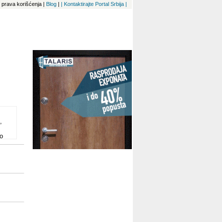
 i prava korišćenja
|
Blog
|
| Kontaktirajte Portal Srbija |
,
o
a i
.