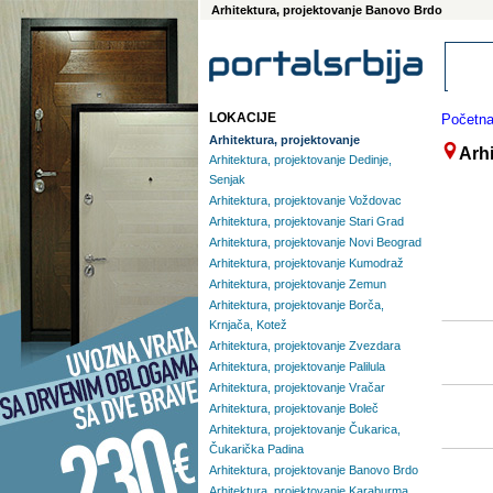
Arhitektura, projektovanje Banovo Brdo
LOKACIJE
Početn
Arhitektura, projektovanje
Arh
Arhitektura, projektovanje Dedinje,
Senjak
Arhitektura, projektovanje Voždovac
Arhitektura, projektovanje Stari Grad
Arhitektura, projektovanje Novi Beograd
Arhitektura, projektovanje Kumodraž
Arhitektura, projektovanje Zemun
Arhitektura, projektovanje Borča,
Krnjača, Kotež
Arhitektura, projektovanje Zvezdara
Arhitektura, projektovanje Palilula
Arhitektura, projektovanje Vračar
Arhitektura, projektovanje Boleč
Arhitektura, projektovanje Čukarica,
Čukarička Padina
Arhitektura, projektovanje Banovo Brdo
Arhitektura, projektovanje Karaburma