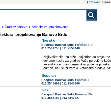
|
Naslovna
| Uslovi
a
Gradjevinarstvo
Arhitektura, projektovanje
itektura, projektovanje Banovo Brdo
Naš stan
Beograd,
Banovo Brdo,
Požeška 81a
011 2541755
|
011 2558440
|
Najkvalitetnije, najbrže i najjeftine do projektne
dokumentacije za gradnju Vaše porodične kuće
vikend kuće i mini farme. Ako poželite projekat
odmah, na usluzi Vam je katološka prodaja. Ak
imate zasebne zahteve, uradićemo projekat po
Beoplan
želji. Investiciono projektovanje je takođe naša
specijalnost. Vršimo tehničku kontrolu projekat
Beograd,
Banovo Brdo,
Požeška 118
direktan nadzor. Postojimo na tržištu 32 godine
011 2545499
|
011 2545366
|
Ivex
Beograd,
Banovo Brdo,
Požeška 83a
011 3555183
|
063 3547727
|