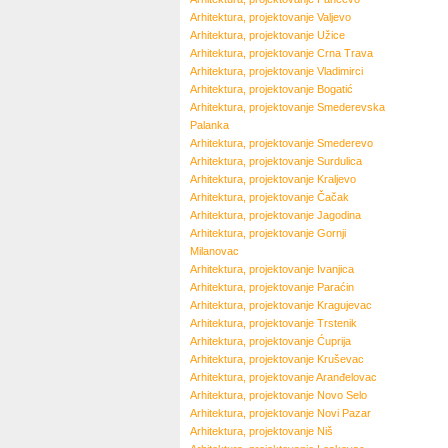
Arhitektura, projektovanje
Valjevo
Arhitektura, projektovanje
Užice
Arhitektura, projektovanje
Crna Trava
Arhitektura, projektovanje
Vladimirci
Arhitektura, projektovanje
Bogatić
Arhitektura, projektovanje
Smederevska
Palanka
Arhitektura, projektovanje
Smederevo
Arhitektura, projektovanje
Surdulica
Arhitektura, projektovanje
Kraljevo
Arhitektura, projektovanje
Čačak
Arhitektura, projektovanje
Jagodina
Arhitektura, projektovanje
Gornji
Milanovac
Arhitektura, projektovanje
Ivanjica
Arhitektura, projektovanje
Paraćin
Arhitektura, projektovanje
Kragujevac
Arhitektura, projektovanje
Trstenik
Arhitektura, projektovanje
Ćuprija
Arhitektura, projektovanje
Kruševac
Arhitektura, projektovanje
Aranđelovac
Arhitektura, projektovanje
Novo Selo
Arhitektura, projektovanje
Novi Pazar
Arhitektura, projektovanje
Niš