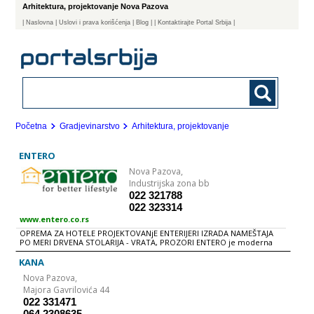
Arhitektura, projektovanje Nova Pazova
|
Naslovna
| Uslovi i prava korišćenja
|
Blog
|
| Kontaktirajte Portal Srbija |
Početna
Gradjevinarstvo
Arhitektura, projektovanje
ENTERO
Nova Pazova,
Industrijska zona bb
022 321788
022 323314
www.entero.co.rs
OPREMA ZA HOTELE PROJEKTOVANjE ENTERIJERI IZRADA NAMEŠTAJA
PO MERI DRVENA STOLARIJA - VRATA, PROZORI ENTERO je moderna
kompanija koja se bavi opremanjem poslovnih i stambenih objekata
po zahtevima investitora. Kroz korporativne standarde, vrednosti i
KANA
poslovnu etiku, kao što su visok kvalitet proizvoda i usluga, tradicija,
Nova Pazova,
dobra kadrovska i tehnička opremljenost, kompanija ENTERO, koja
danas broji vise od 170 zaposlenih radnika, ostvaruje fleksibilnu
Majora Gavrilovića 44
poslovnu orijentaciju i sposobnost prilagođavanja zahtevima
022 331471
najrazličitijih tržišta. ENTERO svoj proizvodni opus kontinuirano širi,
064 2308635