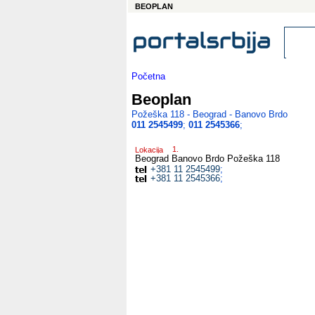
BEOPLAN
Početna
Beoplan
Požeška 118 - Beograd - Banovo Brdo
011 2545499
;
011 2545366
;
Lokacija
Beograd Banovo Brdo
Požeška 118
+381 11 2545499
;
+381 11 2545366
;