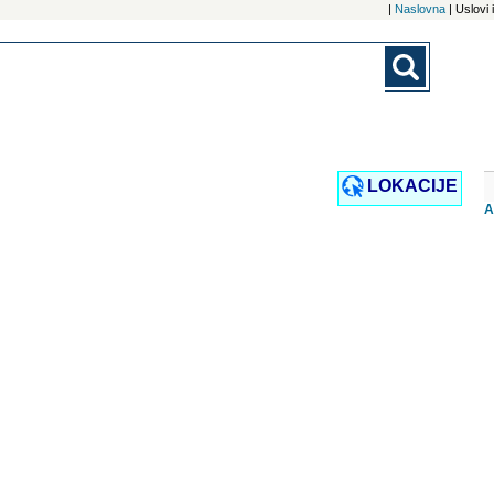
|
Naslovna
| Uslovi
LOKACIJE
A