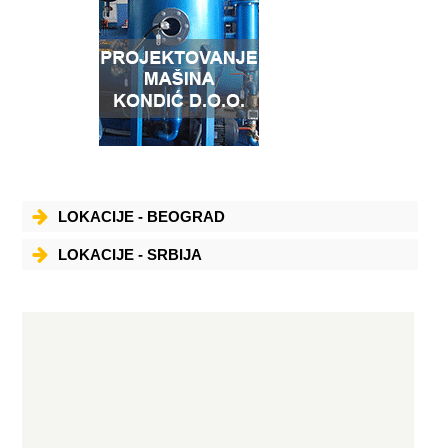
metale - Crnu metalurgiju - Nerđajuće čelike - Industrijsku plastiku -
Opremu za zavarivanje i plinsko rezanje… - Pored trgovine
navedenom robom preduzeće je registrovano za remont alatnih
mašina.
LOKACIJE - BEOGRAD
LOKACIJE - SRBIJA