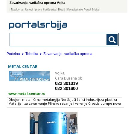
Zavarivanje, varilačka oprema Vojka
|
Naslovna
| Uslovi i prava korišćenja
|
Blog
|
| Kontaktirajte Portal Srbija |
Početna
Tehnika
Zavarivanje, varilačka oprema
METAL CENTAR
Vojka,
Cara Dušana bb
022 301019
022 301600
www.metal-centar.rs
Obojeni metali Crna metalurgija Nerđajući čelici Industrijska plastika
Materijali za zavarivanje Plinsko rezanje i varenje Croatia pumpe nova
Klizni ležajevi Dizalice i brodska oprema Remont alatnih mašina Rezni
alati Program novoformirane organizacije bio je prodaja i plasman
repromaterijala iz oblasti crne i obojene metalurgije, elektroda i
opreme za zavarivanje, ručnog alata, ležajeva i dr., jer je uzet u obzir
razvoj zanatstva ovog kraja i time potrebe za vrstom robe koju nudi
„METAL-CENTAR“ d.o.o. DELATNOST METAL-CENTAR d.o.o. u svom
prodajnom programu se specijalizovao pre svega za: - Obojene