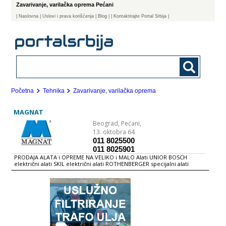
Zavarivanje, varilačka oprema Pećani
|
Naslovna
| Uslovi i prava korišćenja
|
Blog
|
| Kontaktirajte Portal Srbija |
Početna
Tehnika
Zavarivanje, varilačka oprema
MAGNAT
Beograd,
Pećani,
13. oktobra 64
011 8025500
011 8025901
PRODAJA ALATA i OPREME NA VELIKO i MALO Alati UNIOR BOSCH
električni alati SKIL električni alati ROTHENBERGER specijalni alati
VARSTROJ varilička oprema ALPOS merdevine TOVARNA MERIL KOVINE
merni alati Magnat je firma koja se bavi uvozom i prodajom
profesionalnih alata i opreme renomiranih proizvođača - ručni alati
Stahlwille i Unior, električni alati Fein, Femi, Bosch, Skil, Dremel,
agregati Genmac, kompresori Fiac.