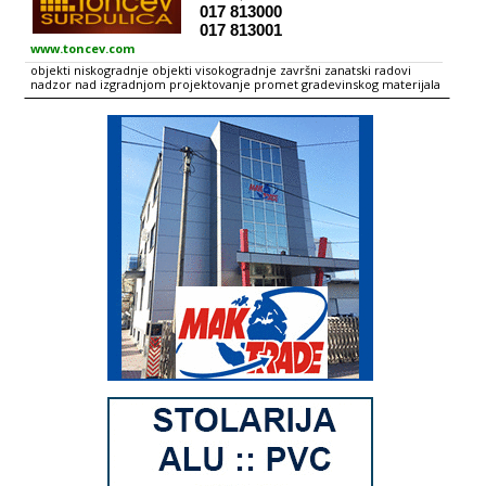
017 813000
017 813001
www.toncev.com
objekti niskogradnje objekti visokogradnje završni zanatski radovi
nadzor nad izgradnjom projektovanje promet gradevinskog materijala
izgradnja objekata po sistemu inženjeringa