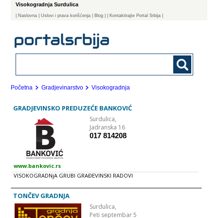
Visokogradnja Surdulica
|
Naslovna
| Uslovi i prava korišćenja
|
Blog
|
| Kontaktirajte Portal Srbija |
Početna
Gradjevinarstvo
Visokogradnja
GRADJEVINSKO PREDUZEĆE BANKOVIĆ
Surdulica,
Jadranska 16
017 814208
www.bankovic.rs
VISOKOGRADNjA GRUBI GRAĐEVINSKI RADOVI
TONČEV GRADNJA
Surdulica,
Peti septembar 5