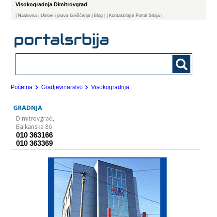
Visokogradnja Dimitrovgrad
|
Naslovna
| Uslovi i prava korišćenja
|
Blog
|
| Kontaktirajte Portal Srbija |
Početna
Gradjevinarstvo
Visokogradnja
GRADNJA
Dimitrovgrad,
Balkanska 86
010 363166
010 363369