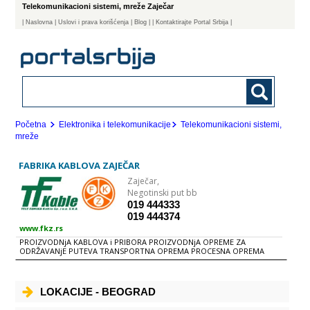
Telekomunikacioni sistemi, mreže Zaječar
|
Naslovna
| Uslovi i prava korišćenja
|
Blog
|
| Kontaktirajte Portal Srbija |
Početna
Elektronika i telekomunikacije
Telekomunikacioni sistemi,
mreže
FABRIKA KABLOVA ZAJEČAR
Zaječar,
Negotinski put bb
019 444333
019 444374
www.fkz.rs
PROIZVODNjA KABLOVA i PRIBORA PROIZVODNjA OPREME ZA
ODRŽAVANjE PUTEVA TRANSPORTNA OPREMA PROCESNA OPREMA
RUDARSKA OPREMA OPREMA ZA POLjOPRIVREDU KABLOVSKA OPREMA
PROIZVODNjA ELEKTRONIKE PROIZVODNjA IZOPUR - POLIURETANSKE
MASE PROIZVODNjA KABLOVA i PRIBORA Bakarna vučena i omekšana
žica, prečnika od 0,15 do 4,52 mm. Aluminijumska vučena žica,
LOKACIJE - BEOGRAD
prečnika od 1,3 do 5,0 mm. Bakarna kalajisana žica vučena i omekšana,
prečnika od 0,20 do 3,00 mm. Užad od bakra i aluminijuma, okrugla i