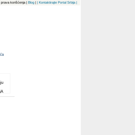
 i prava korišćenja
|
Blog
|
| Kontaktirajte Portal Srbija |
ića
ju
jA
dnja