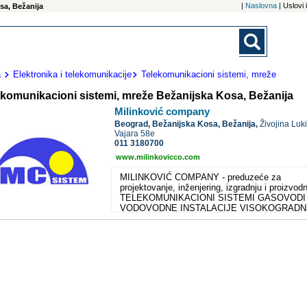
|
Naslovna
| Uslovi
sa, Bežanija
a
Elektronika i telekomunikacije
Telekomunikacioni sistemi, mreže
ekomunikacioni sistemi, mreže Bežanijska Kosa, Bežanija
Milinković company
Beograd,
Bežanijska Kosa, Bežanija,
Živojina Luk
Vajara 58e
011 3180700
www.milinkovicco.com
MILINKOVIĆ COMPANY - preduzeće za
projektovanje, inženjering, izgradnju i proizvodn
TELEKOMUNIKACIONI SISTEMI GASOVODI
VODOVODNE INSTALACIJE VISOKOGRADN
Izgradnja , montaža i održavanje
telekomunikacionih objekata, mreža i sistema
Izgradnja , montaža i održavanje gasovodnih
distributivnih mreža Izgradnja , montaža i
održavanje vodovodnih i kanalizacionih mreža
Projektovanje i izgradnja prefabrikovanih
ferocementnih elemenata Projektovanje i izgra
objekata visokogradnje kao što su: skladišta,
proizvodnji pogoni, poslovni prostor, stambeni