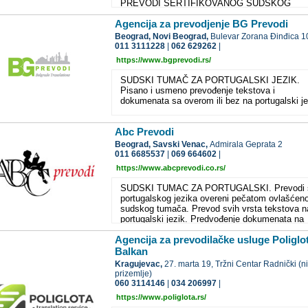
PREVODI SERTIFIKOVANOG SUDSKOG
Prevođenje medicinske dokumentacije, svih vr
TUMAČA ZA PORTUGALSKI JEZIK . U PONU
ličnih dokumenata sa portugalskog jezika na
Agencija za prevodjenje BG Prevodi
IMAMO PREVODILAČKE USLUGE ISKUSNI
srpski ili neki drugi iz naše ponude ili na
STRUČNIH PREVODILACA ZA PORTUGALSK
Beograd,
Novi Beograd,
Bulevar Zorana Đinđica 1
portugalski jezik. Nudimo Vam prevođenje svih
JEZIK PO POVOLJNIM CENAMA. Prevod lični
011 3111228
|
062 629262
|
vrsta multimedijalnog sadržaja sa portugalskog 
pravnih dokumenata uz overu ovlašćenog sud
na portugalski jezikNajpovoljnije cene za najviš
https://www.bgprevodi.rs/
tumača za portugalski jezik. KVALITETNI I BR
kvalitet prevodilačkih usluga sudskih prevodila
PREVODI TEKSTOVA NA PORTUGALSKOM
SUDSKI TUMAČ ZA PORTUGALSKI JEZIK.
za portugalski jezik.
JEZIKU! AKO VAM JE HITNO POTREBAN
Pisano i usmeno prevođenje tekstova i
PREVOD, OBRATITE NAM SE! POVERITE
dokumenata sa overom ili bez na portugalski je
NAŠIM SUDSKIM TUMAČIMA TEKSTOVE N
PORTUGALSKOM JEZIKUSUDSKI TUMAČI
PORTUGALSKI – VAMA NA USLUZI.
Abc Prevodi
Beograd,
Savski Venac,
Admirala Geprata 2
011 6685537
|
069 664602
|
https://www.abcprevodi.co.rs/
SUDSKI TUMAC ZA PORTUGALSKI. Prevodi 
portugalskog jezika overeni pečatom ovlašćen
sudskog tumača. Prevod svih vrsta tekstova n
portugalski jezik. Predvođenje dokumenata na
portugalskom jeziku. Konsekutivno i simultano
Agencija za prevodilačke usluge Poliglo
prevođenje na portugalski jezik.
Balkan
Kragujevac,
27. marta 19, Tržni Centar Radnički (n
prizemlje)
060 3114146
|
034 206997
|
https://www.poliglota.rs/