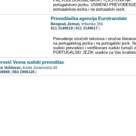
PREVODI DOKUMENATA I TEKSTOVA NA
portugalskom jeziku. USMENO PREVOĐENJE
portugalskog jezika i na portugalski jezik.
Prevodilačka agencija Eurotranslate
Beograd,
Zemun,
Vrtlarska 35b
011 3149619
|
011 3149617
|
Prevođenje stručnih tekstova i stručne literatur
sa portugalskog jezika i na portugalski jezik. N
sudski prevodioci i verifikovani sudski tumači 
PORTUGALSKI JEZIK uradiće za Vas kvalitet
prevod tekstova, dokumenata i drugih sadržaja
portugalskom Jeziku.
rović Vesna sudski prevodilac
ad,
Voždovac,
Koste Jovanovića 49
68988
|
064 1996126
|