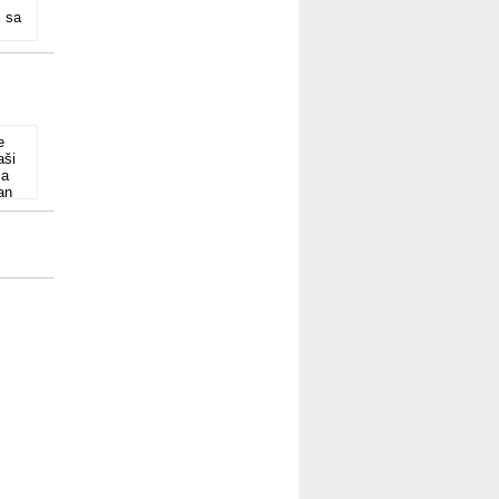
 sa
e
aši
za
an
 na