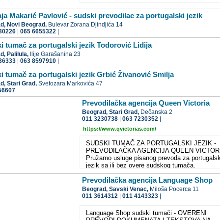
ja Makarić Pavlović - sudski prevodilac za portugalski jezik
ad,
Novi Beograd,
Bulevar Zorana Djindjića 14
30226
|
065 6655322
|
i tumač za portugalski jezik Todorović Lidija
ad,
Palilula,
Ilije Garašanina 23
36333
|
063 8597910
|
i tumač za portugalski jezik Grbić Živanović Smilja
ad,
Stari Grad,
Svetozara Markovića 47
56607
Prevodilačka agencija Queen Victoria
Beograd,
Stari Grad,
Dečanska 2
011 3230738
|
063 7230352
|
https://www.qvictorias.com/
SUDSKI TUMAČ ZA PORTUGALSKI JEZIK -
PREVODILAČKA AGENCIJA QUEEN VICTOR
Pružamo usluge pisanog prevoda za portugalsk
jezik sa ili bez overe sudskog tumača.
Prevodilačka agencija Language Shop
Beograd,
Savski Venac,
Miloša Pocerca 11
011 3614312
|
011 4143323
|
Language Shop sudski tumači - OVERENI