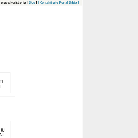
 i prava korišćenja
|
Blog
|
| Kontaktirajte Portal Srbija |
TI
I
I
NAM
E
ILI
NI