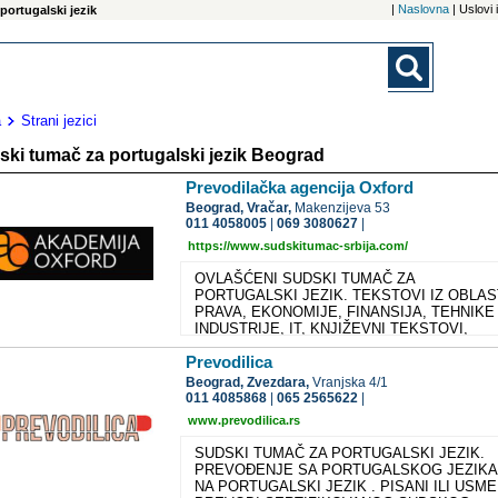
|
Naslovna
| Uslovi
portugalski jezik
a
Strani jezici
ski tumač za portugalski jezik Beograd
Prevodilačka agencija Oxford
Beograd,
Vračar,
Makenzijeva 53
011 4058005
|
069 3080627
|
https://www.sudskitumac-srbija.com/
OVLAŠĆENI SUDSKI TUMAČ ZA
PORTUGALSKI JEZIK. TEKSTOVI IZ OBLAS
PRAVA, EKONOMIJE, FINANSIJA, TEHNIKE 
INDUSTRIJE, IT, KNJIŽEVNI TEKSTOVI,
USKOSTRUČNI TEKSTOVI, RADOVI NA
Prevodilica
PORTUGALSKOM JEZIKU KOJE TREBA
PREVESTI NA SRPSKI ILI NA SRPSKOG NA
Beograd,
Zvezdara,
Vranjska 4/1
PORTUGALSKI JEZIK – POVERITE NAMA.
011 4085868
|
065 2565622
|
UKOLIKO VAM U GOSTE DOLAZE POSLOVN
www.prevodilica.rs
SARADNICI IZ INOSTRANSTVA OBRATITE 
SE KAKO BISMO VAM OBEZBEDILI
SUDSKI TUMAČ ZA PORTUGALSKI JEZIK.
PREVODIOCA. SVA VRSTA DOKUMENTACIJ
PREVOĐENJE SA PORTUGALSKOG JEZIKA 
NA portugalskom MOŽE BITI U NAJKRAĆEM
NA PORTUGALSKI JEZIK . PISANI ILI USME
ROKU PREVEDENA NA SRPSKI JEZIK.