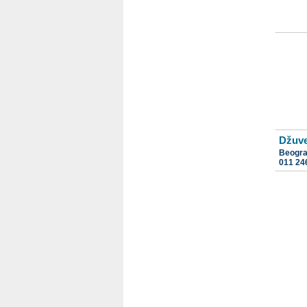
Džuve
Beogr
011 24