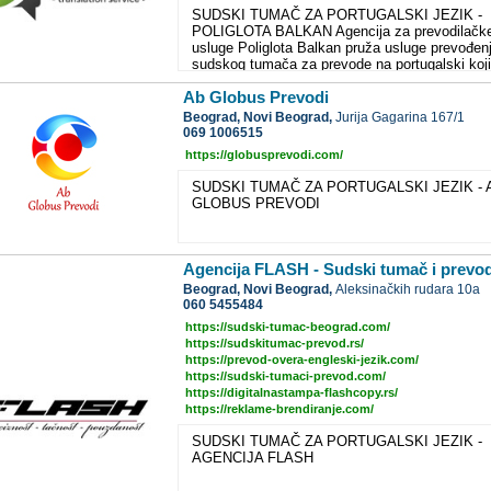
SUDSKI TUMAČ ZA PORTUGALSKI JEZIK -
POLIGLOTA BALKAN Agencija za prevodilačk
usluge Poliglota Balkan pruža usluge prevođenj
sudskog tumača za prevode na portugalski koji
zahtevaju overu pečatom ovlašćenog sudskog
Ab Globus Prevodi
tumača.
Beograd,
Novi Beograd,
Jurija Gagarina 167/1
069 1006515
https://globusprevodi.com/
SUDSKI TUMAČ ZA PORTUGALSKI JEZIK - 
GLOBUS PREVODI
Agencija FLASH - Sudski tumač i prevod
Beograd,
Novi Beograd,
Aleksinačkih rudara 10a
060 5455484
https://sudski-tumac-beograd.com/
https://sudskitumac-prevod.rs/
https://prevod-overa-engleski-jezik.com/
https://sudski-tumaci-prevod.com/
https://digitalnastampa-flashcopy.rs/
https://reklame-brendiranje.com/
SUDSKI TUMAČ ZA PORTUGALSKI JEZIK -
AGENCIJA FLASH