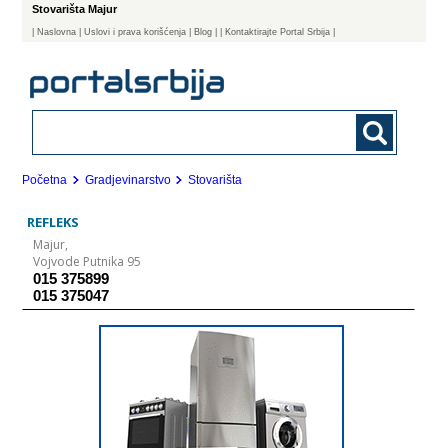
Stovarišta Majur
|
Naslovna
| Uslovi i prava korišćenja
|
Blog
|
| Kontaktirajte Portal Srbija |
Početna
Gradjevinarstvo
Stovarišta
REFLEKS
Majur,
Vojvode Putnika 95
015 375899
015 375047