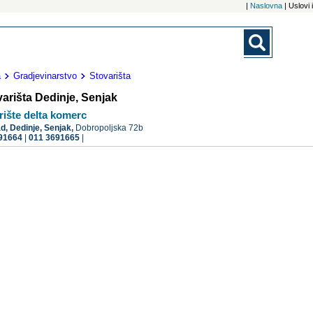
|
Naslovna
| Uslovi
a
Gradjevinarstvo
Stovarišta
arišta Dedinje, Senjak
rište delta komerc
ad,
Dedinje, Senjak,
Dobropoljska 72b
91664
|
011 3691665
|