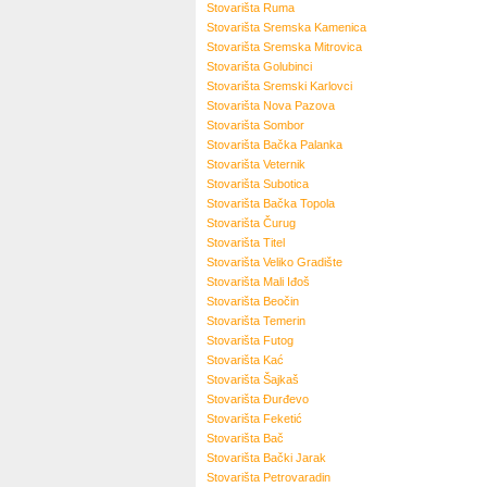
Stovarišta
Ruma
Stovarišta
Sremska Kamenica
Stovarišta
Sremska Mitrovica
Stovarišta
Golubinci
Stovarišta
Sremski Karlovci
Stovarišta
Nova Pazova
Stovarišta
Sombor
Stovarišta
Bačka Palanka
Stovarišta
Veternik
Stovarišta
Subotica
Stovarišta
Bačka Topola
Stovarišta
Čurug
Stovarišta
Titel
Stovarišta
Veliko Gradište
Stovarišta
Mali Iđoš
Stovarišta
Beočin
Stovarišta
Temerin
Stovarišta
Futog
Stovarišta
Kać
Stovarišta
Šajkaš
Stovarišta
Đurđevo
Stovarišta
Feketić
Stovarišta
Bač
Stovarišta
Bački Jarak
Stovarišta
Petrovaradin