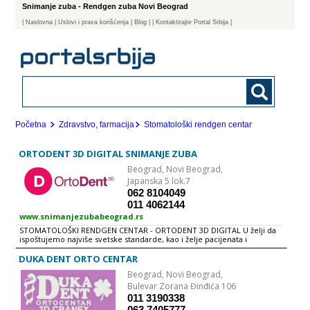
Snimanje zuba - Rendgen zuba Novi Beograd
|
Naslovna
| Uslovi i prava korišćenja
|
Blog
|
| Kontaktirajte Portal Srbija |
Početna
Zdravstvo, farmacija
Stomatološki rendgen centar
ORTODENT 3D DIGITAL SNIMANJE ZUBA
Beograd,
Novi Beograd,
Japanska 5 lok.7
062 8104049
011 4062144
www.snimanjezubabeograd.rs
STOMATOLOŠKI RENDGEN CENTAR - ORTODENT 3D DIGITAL U želji da
ispoštujemo najviše svetske standarde, kao i želje pacijenata i
stomatologa za kvalitetnom radiološkom dijagnostikom, OrtoDent 3D
Digital je postao vodeći radiološki dijagnostički centar koji Vam
DUKA DENT ORTO CENTAR
obezbeđuje kvalitetnu, bezbednu i brzu rendgen dijagnostiku dento-
Beograd,
Novi Beograd,
maksilofacijalne regije. Dijagnostičke procedure snimanja zuba i vilica
u našem OrtoDent 3D Digital centru, sprovodi ljubazno, visokostručno
Bulevar Zorana Đinđića 106
osoblje sa višegodišnjim iskustvom. U mogućnosti smo da ispoštujemo
011 3190338
najviše svetske standarde radiološke dijagnostike.
063 7405777