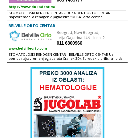
https://www.dukadent.rs/
STOMATOLOŠKI RENGEN CENTAR - DUKA DENT ORTO CENTAR
Najsavremenija rendgen dijagnostika ’’DUKA’’ orto centar.
BELVILLE ORTO CENTAR
Beograd,
Novi Beograd,
Jurija Gagarina 14N - lokal 2
011 6300966
www.belvilleorto.com
STOMATOLOSKI RENDGEN CENTAR - BELVILLE ORTO CENTAR Uz
pomoc najsavremenijeg aparata Cranex 3Dx Soredex u prilici smo da
vam ponudimo 3D radiografske snimke u visokoj rezuluciji i sa
minimalnom dozom zracenja. 3D radiografski snimci omogucavaju
trodimenzinalni prikaz zeljenog dela vilice ili kompletne vilice u cilju
analize i precizne dijagnostike. Uvođenjem novih tehnologija snimanja
zuba u svakodnevni rad u prilici smo da pacijentima ponudimo
najbolju moguću uslugu u kratkom vremenskom periodu. Vaše snimke
možete dobiti na foliji, cd-u ili putem e-maila.