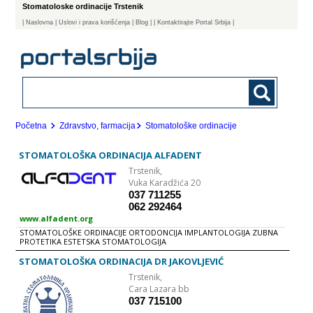
Stomatoloske ordinacije Trstenik
|
Naslovna
| Uslovi i prava korišćenja
|
Blog
|
| Kontaktirajte Portal Srbija |
Početna
Zdravstvo, farmacija
Stomatološke ordinacije
STOMATOLOŠKA ORDINACIJA ALFADENT
Trstenik,
Vuka Karadžića 20
037 711255
062 292464
www.alfadent.org
STOMATOLOŠKE ORDINACIJE ORTODONCIJA IMPLANTOLOGIJA ZUBNA
PROTETIKA ESTETSKA STOMATOLOGIJA
STOMATOLOŠKA ORDINACIJA DR JAKOVLJEVIĆ
Trstenik,
Cara Lazara bb
037 715100