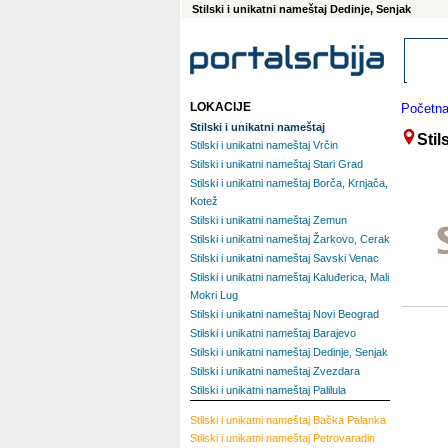
Stilski i unikatni nameštaj Dedinje, Senjak
LOKACIJE
Početn
Stilski i unikatni nameštaj
Stil
Stilski i unikatni nameštaj Vrčin
Stilski i unikatni nameštaj Stari Grad
Stilski i unikatni nameštaj Borča, Krnjača,
Kotež
Stilski i unikatni nameštaj Zemun
Stilski i unikatni nameštaj Žarkovo, Cerak
Stilski i unikatni nameštaj Savski Venac
Stilski i unikatni nameštaj Kaluđerica, Mali
Mokri Lug
Stilski i unikatni nameštaj Novi Beograd
Stilski i unikatni nameštaj Barajevo
Stilski i unikatni nameštaj Dedinje, Senjak
Stilski i unikatni nameštaj Zvezdara
Stilski i unikatni nameštaj Palilula
Stilski i unikatni nameštaj
Bačka Palanka
Stilski i unikatni nameštaj
Petrovaradin