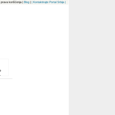
 i prava korišćenja
|
Blog
|
| Kontaktirajte Portal Srbija |
e
,
ve
a i
aju
lles
pca
 so
 za