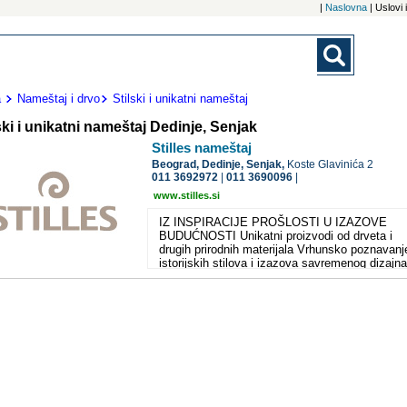
|
Naslovna
| Uslovi
a
Nameštaj i drvo
Stilski i unikatni nameštaj
ski i unikatni nameštaj Dedinje, Senjak
Stilles nameštaj
Beograd,
Dedinje, Senjak,
Koste Glavinića 2
011 3692972
|
011 3690096
|
www.stilles.si
IZ INSPIRACIJE PROŠLOSTI U IZAZOVE
BUDUĆNOSTI Unikatni proizvodi od drveta i
drugih prirodnih materijala Vrhunsko poznavanj
istorijskih stilova i izazova savremenog dizajna
majstorska izkustva Stillesovih stručnjaka i no
poslovne vizije su garant za budućnost.
Preduzeće Stillos čini harmoniju između čovek
nameštaja. Vrhunski rezultati preduzeća ogled
se u velikom broju priznanja i pečata kvaliteta.
Najvažnije nagrade su dodeljenje preduzeću Sti
kao dokaz da proizvodi izuzetnog kvaliteta koji
istovremeno zadovoljavaju i najzahtevinjeg ku
po pitanju funkcije, dizajna i kvaliteta U Stilles
dobrodošli svi, koji su se odlučili ili se odlučuju