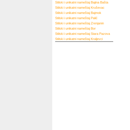
Stilski i unikatni nameštaj
Bajina Bašta
Stilski i unikatni nameštaj
Kruševac
Stilski i unikatni nameštaj
Bajmok
Stilski i unikatni nameštaj
Palić
Stilski i unikatni nameštaj
Zrenjanin
Stilski i unikatni nameštaj
Bor
Stilski i unikatni nameštaj
Stara Pazova
Stilski i unikatni nameštaj
Kraljevci