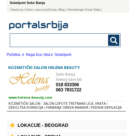
Solarijumi Soko Banja
|
Naslovna
| Uslovi i prava korišćenja
|
Blog
|
| Kontaktirajte Portal Srbija |
Početna
Nega lica i tela
Solarijumi
KOZMETIČKI SALON HELENA BEAUTY
Soko Banja,
Svetog Save bb
018 833306
063 7831722
www.helena-beauty.com
KOZMETIČKI SALON - SALON LEPOTE TRETMANI LICA, VRATA i
DEKOLTEA KOREKCIJA i FARBANjE OBRVA MANIKIR i PEDIKIR DEPILACIJA
ŠMINKANjE FRIZERSKE USLUGE MASAŽE ANTICELULIT TRETMAN NEGA
TELA SOLARIJUM TERETANA - INDIVIDUALNI TRENINZI NA SPRAVAMA
ANTICELULIT MASAŽA
LOKACIJE - BEOGRAD