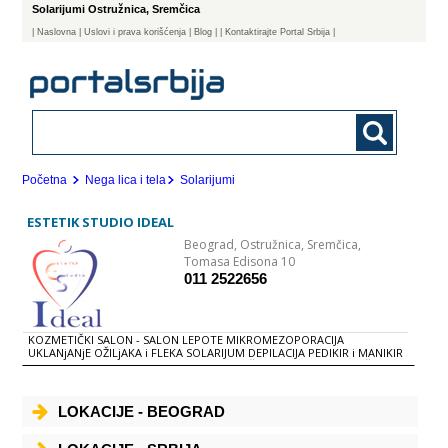
Solarijumi Ostružnica, Sremčica
|
Naslovna
| Uslovi i prava korišćenja
|
Blog
|
| Kontaktirajte Portal Srbija |
Početna
Nega lica i tela
Solarijumi
ESTETIK STUDIO IDEAL
Beograd,
Ostružnica, Sremčica,
Tomasa Edisona 10
011 2522656
KOZMETIČKI SALON - SALON LEPOTE MIKROMEZOPORACIJA
UKLANjANjE OŽILjAKA i FLEKA SOLARIJUM DEPILACIJA PEDIKIR i MANIKIR
NADOGRADNjA i IZLIVANjE NOKTIJU MASAŽE ANTICELULIT MASAŽA
PARAFAGO ELEKTRO STIMULACIJA KOZMETIKA LICA BIOPTRON LAMPA
UVIJANjE, BOJENjE i STILIZOVANjE KOSE NADOGRADNjA KOSE
DETOKSIKACIJA TELA GIPSANE BERMUDE
LOKACIJE - BEOGRAD