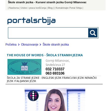
Škole stranih jezika - Kursevi stranih jezika Gornji Milanovac
|
Naslovna
| Uslovi i prava korišćenja
|
Blog
|
| Kontaktirajte Portal Srbija |
Početna
Obrazovanje
Škole stranih jezika
THE HOUSE OF WORDS - ŠKOLA STRANIH JEZIKA
Gornji Milanovac,
Sinđelićeva 27
032 710337
063 693106
ŠKOLA ZA STRANE JEZIKE : ENGLESKI JEZIK FRANCUSKI JEZIK NEMAČKI
JEZIK ITALIJANSKI JEZIK