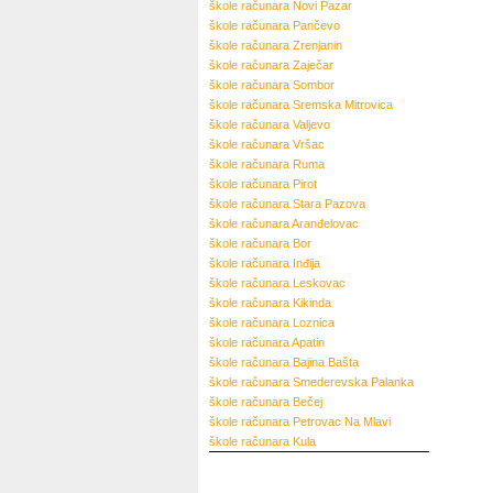
škole računara
Novi Pazar
škole računara
Pančevo
škole računara
Zrenjanin
škole računara
Zaječar
škole računara
Sombor
škole računara
Sremska Mitrovica
škole računara
Valjevo
škole računara
Vršac
škole računara
Ruma
škole računara
Pirot
škole računara
Stara Pazova
škole računara
Aranđelovac
škole računara
Bor
škole računara
Inđija
škole računara
Leskovac
škole računara
Kikinda
škole računara
Loznica
škole računara
Apatin
škole računara
Bajina Bašta
škole računara
Smederevska Palanka
škole računara
Bečej
škole računara
Petrovac Na Mlavi
škole računara
Kula