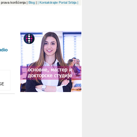
 i prava korišćenja
|
Blog
|
| Kontaktirajte Portal Srbija |
udio
GE