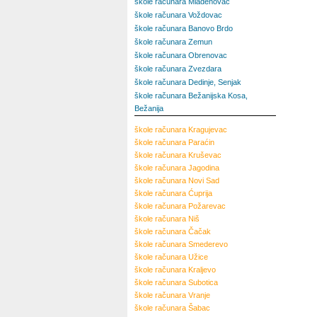
škole računara Mladenovac
škole računara Voždovac
škole računara Banovo Brdo
škole računara Zemun
škole računara Obrenovac
škole računara Zvezdara
škole računara Dedinje, Senjak
škole računara Bežanijska Kosa,
Bežanija
škole računara
Kragujevac
škole računara
Paraćin
škole računara
Kruševac
škole računara
Jagodina
škole računara
Novi Sad
škole računara
Ćuprija
škole računara
Požarevac
škole računara
Niš
škole računara
Čačak
škole računara
Smederevo
škole računara
Užice
škole računara
Kraljevo
škole računara
Subotica
škole računara
Vranje
škole računara
Šabac