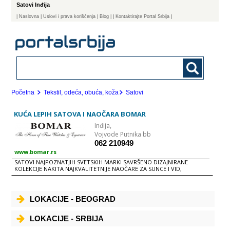
Satovi Inđija
|
Naslovna
| Uslovi i prava korišćenja
|
Blog
|
| Kontaktirajte Portal Srbija |
Početna
Tekstil, odeća, obuća, koža
Satovi
KUĆA LEPIH SATOVA I NAOČARA BOMAR
Inđija,
Vojvode Putnika bb
062 210949
www.bomar.rs
SATOVI NAJPOZNATJIH SVETSKIH MARKI SAVRŠENO DIZAJNIRANE
KOLEKCIJE NAKITA NAJKVALITETNIJE NAOČARE ZA SUNCE I VID,
NAJPOZNATIJIH SVETSKIH BRENDOVA
LOKACIJE - BEOGRAD
LOKACIJE - SRBIJA