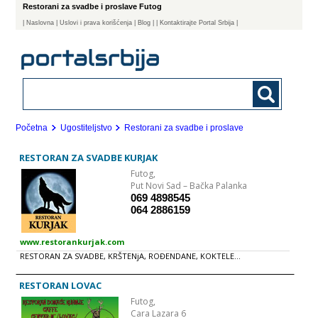
Restorani za svadbe i proslave Futog
|
Naslovna
| Uslovi i prava korišćenja
|
Blog
|
| Kontaktirajte Portal Srbija |
Početna
Ugostiteljstvo
Restorani za svadbe i proslave
RESTORAN ZA SVADBE KURJAK
Futog,
Put Novi Sad – Bačka Palanka
069 4898545
064 2886159
www.restorankurjak.com
RESTORAN ZA SVADBE, KRŠTENjA, ROĐENDANE, KOKTELE...
RESTORAN LOVAC
Futog,
Cara Lazara 6