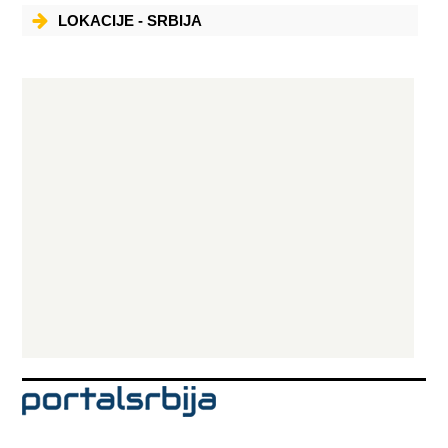
MEDALjONI NA ŽARU TELEĆA VEŠALICA TELEĆI RAŽNjIĆI TELEĆI KOTLET
TELEĆE BRIZLE SVINjSKI RAŽNjIĆI SVINjSKA KRMENADLA JELA PO
LOKACIJE - SRBIJA
PORUDžBINI FILE MINjON BIFTEK SA JAJETOM KARAĐORĐEVA ŠNICLA
TELEĆI MEDALjONI NA UŽIČKI NAČIN TELEĆA NATUR ŠNICLA BEČKA
ŠNICLA PARISKA ŠNICLA SVINjSKA NATUR ŠNICLA PUNjENI FILE SA
KAJMAKOM PILEĆA DžIGERICA SA PEČURKAMA SIREVI SRPSKI SIR KAJMAK
KAČKAVALj KUVANA JELA VOJNIČKI PASULj TRIPICE NA DALMATINSKI
NAČIN KUVANA GOVEDINA SA RENOM JAGNjEĆA SARMICA SALATE AJVAR
DOMAĆI SRPSKA SALATA ŠOPSKA SALATA PARADAJZ URNEBES SALATA
ZELENA SALATA KRASTAVAC KISELI KUPUS SLADAK KUPUS PEČENA
PAPRIKA U ULjU ROTKVICE SA PRAZILUKOM CVEKLA TARATOR MEŠANA
SALATA TURŠIJA POSLASTICE SUVA PITA SA ORASIMA PALAČINKE SA
ORASIMA PALAČINKE SA DžEMOM PALAČINKE