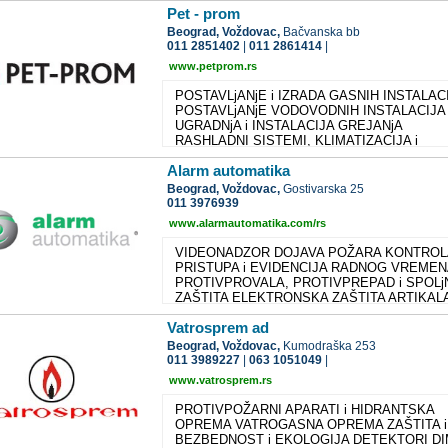
Pet - prom
Zagreb) Honeywell oprema za dojavu požara i
ostalih namena VRSTE RADOVA Ugradnja svi
Beograd,
Voždovac,
Bačvanska bb
vrsta stabilnih sistema za gašenje požara Sve
011 2851402
|
011 2861414
|
vrste grejnih instalacija (radijatorsko, podno
www.petprom.rs
grejanje) Ugradnja klima sistema Ugradnja i ser
gasnih uređaja za grejanje i instalacija Izrada
POSTAVLjANjE i IZRADA GASNIH INSTALAC
vodovodnih instalacija Električarski radovi Izra
POSTAVLjANjE VODOVODNIH INSTALACIJA
montaža i održavanje RWA sistema, svetlosni
UGRADNjA i INSTALACIJA GREJANjA
traka i svetlosnih kupola
RASHLADNI SISTEMI, KLIMATIZACIJA i
VENTILACIJA ZAVRŠNI RADOVI U
Alarm automatika
GRAĐEVINARSTVU BRAVARSKI RADOVI
LIMARSKI RADOVI PROTIVPOŽARNI SISTE
Beograd,
Voždovac,
Gostivarska 25
VIDEO - NADZOR FASADERSKI RADOVI
011 3976939
www.alarmautomatika.com/rs
VIDEONADZOR DOJAVA POŽARA KONTROL
PRISTUPA i EVIDENCIJA RADNOG VREME
PROTIVPROVALA, PROTIVPREPAD i SPOLj
ZAŠTITA ELEKTRONSKA ZAŠTITA ARTIKAL
AUTO ALARMI
Vatrosprem ad
Beograd,
Voždovac,
Kumodraška 253
011 3989227
|
063 1051049
|
www.vatrosprem.rs
PROTIVPOŽARNI APARATI i HIDRANTSKA
OPREMA VATROGASNA OPREMA ZAŠTITA i
BEZBEDNOST i EKOLOGIJA DETEKTORI D