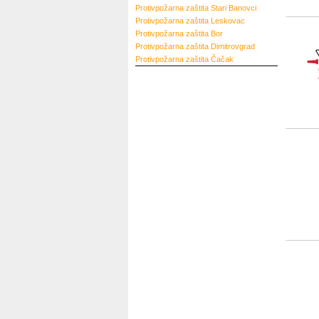
Protivpožarna zaštita
Stari Banovci
Protivpožarna zaštita
Leskovac
Protivpožarna zaštita
Bor
Protivpožarna zaštita
Dimitrovgrad
Protivpožarna zaštita
Čačak