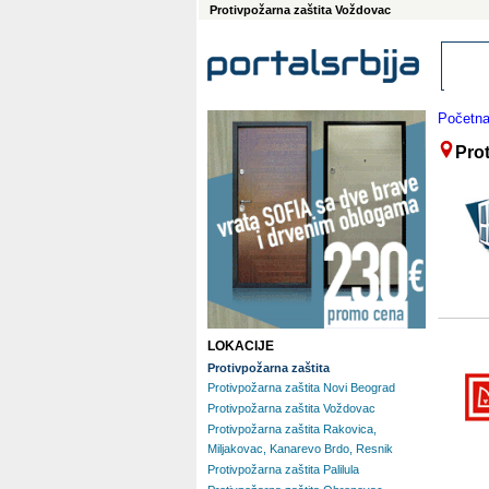
Protivpožarna zaštita Voždovac
Početn
Pro
LOKACIJE
Protivpožarna zaštita
Protivpožarna zaštita Novi Beograd
Protivpožarna zaštita Voždovac
Protivpožarna zaštita Rakovica,
Miljakovac, Kanarevo Brdo, Resnik
Protivpožarna zaštita Palilula