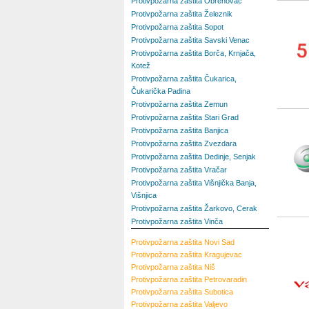
Protivpožarna zaštita Obrenovac
Protivpožarna zaštita Železnik
Protivpožarna zaštita Sopot
Protivpožarna zaštita Savski Venac
Protivpožarna zaštita Borča, Krnjača,
Kotež
Protivpožarna zaštita Čukarica,
Čukarička Padina
Protivpožarna zaštita Zemun
Protivpožarna zaštita Stari Grad
Protivpožarna zaštita Banjica
Protivpožarna zaštita Zvezdara
Protivpožarna zaštita Dedinje, Senjak
Protivpožarna zaštita Vračar
Protivpožarna zaštita Višnjička Banja,
Višnjica
Protivpožarna zaštita Žarkovo, Cerak
Protivpožarna zaštita Vinča
Protivpožarna zaštita
Novi Sad
Protivpožarna zaštita
Kragujevac
Protivpožarna zaštita
Niš
Protivpožarna zaštita
Petrovaradin
Protivpožarna zaštita
Subotica
Protivpožarna zaštita
Valjevo