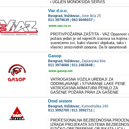
i UGLjEN MONOKSIDA SERVIS
Vaz d.o.o.
Beograd,
Voždovac,
Jove Ilića 25
011 3979639
|
063 8046037
|
www.vaz.co.rs
PROTIVPOŽARNA ZAŠTITA - VAZ Opasnost 
požara jedan je od najvećih izazova sa kojima
susrećemo svi, kako vlasnici objekata, tako i
vlasnici proizvodnih pogona. Da bi garantovali
bezbednost, sigurnost i odgovornost prema
Gasop
ljudskom životu kao i prema imovini, zakoni koj
uređuju oblast protivpožarne zaštite moraju se
Beograd,
Voždovac,
Zaplanjska 84e
poštovati. Opasnost od požara može se sprečit
011 3974686
|
011 2463648
|
korišćenjem samo proverene verifikovane opr
www.gasop.net
, kao što su kvalitetna vatrogasna creva,
hidrantski ventili i dr. VAZ doo je priznat
VATROGASNA VOZILA UREĐAJI ZA
proizvođač i snabdevač protivpožarnom oprem
ODDIMLjAVANjE i STVARANjE LAKE PENE
Vatrogasne armature, creva, aparati, ormari
VATROGASNA ARMATURA PENILO ZA
dizajnirani su korišćenjem standardnih tehnolog
GAŠENjE POŽARA PRAH ZA GAŠENjE
u proizvodnji protivpožarne opreme. Proizvodi 
POŽARA VATROGASNA CREVA
nudimo, obezbeđuju efikasno gašenje u opasn
Dmd sistem
situacijama i štite vaš život i imovinu u kritičn
Beograd,
Voždovac,
Kumodraška 240
situacijama.
011 3092700
|
011 3092711
|
PROFESIONALNA BEZBEDNOSNA PROCEN
IZRADA PROJEKATA SISTEMA BEZBEDNOS
FIZIČKO OBEZBEĐENjE OBJEKATA LICA i