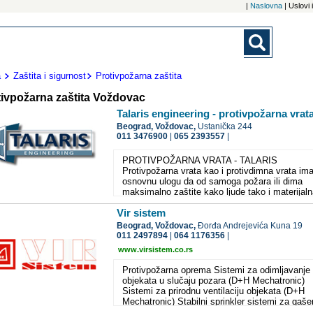
|
Naslovna
| Uslovi
a
Zaštita i sigurnost
Protivpožarna zaštita
tivpožarna zaštita Voždovac
Talaris engineering - protivpožarna vrat
Beograd,
Voždovac,
Ustanička 244
011 3476900
|
065 2393557
|
PROTIVPOŽARNA VRATA - TALARIS
Protivpožarna vrata kao i protivdimna vrata ima
osnovnu ulogu da od samoga požara ili dima
maksimalno zaštite kako ljude tako i materijal
dobra, a takođe i da ne dozvole širenje samog
Vir sistem
požara iz prostora u kome je nastao.Kao prvo
trebamo i sami biti svesni da ukoliko uspostav
Beograd,
Voždovac,
Đorđa Andrejevića Kuna 19
efikasnu zaštitu od samoga požara ili dima,
011 2497894
|
064 1176356
|
dobijamo dodatno na vremenu koje je potrebno
www.virsistem.co.rs
kako bi smo na vreme izvršili evakuaciju ljidi i
samih materijalnih dobara iz objekta gde je poža
Protivpožarna oprema Sistemi za odimljavanje
nastao. Protivpožarna vrata kako nalažu propis
objekata u slučaju pozara (D+H Mechatronic)
PP zaštite moraju biti otporna na sam plamen 
Sistemi za prirodnu ventilaciju objekata (D+H
isto tako i neškodljiva po zdravlje ljudi i samu
Mechatronic) Stabilni sprinkler sistemi za gaše
okolinu.
pozara (voda, CO2, FM200) (Pastor inzenjering