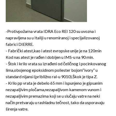
-Protivpožarna vrata IDRA Eco REI 120 su uvozna i
napravljena su u Italiji u renomiranoj i specijalizovanoj
fabrici DIERRE.
- Fabrički atest,kao i atest evropske unije je na 120min
Kod nas atest je rađen i dobijen u IMS-u na 90 min.
- Štok i krilo vrata su izrađeni od čeličnog i pocinkovanog
lima,obojenog epoksidnom poliester bojom“ivory“ u
standard nijansi (približno ral-u 9010).Škok je tipa Z.
- Krilo pp vrata je debelo 65 mm i ispunjeno je gipsanim
nezapaljivim pločama,nezapaljivom kamenom vunom i
nezapaljivim premazima koji se u slučaju vatre na neki
način pretvaraju u rashladnu tečnost, tako da usporavaju
širenja vatre.