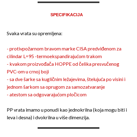
SPECIFIKACIJA
Svaka vrata su opremljena:
- protivpožarnom bravom marke CISA predviđenom za
cilindar L=95 -termoekspandirajućom trakom
- kvakom proizvođača HOPPE od čelika presvučenog
PVC-om u crnoj boji
- sa dve šarke sa kugličnim ležajevima, štelujuća po visini i
jednom šarkom sa oprugom za samozatvaranje
- atestom sa odgovarajućom pločicom
PP vrata imamo u ponudi kao jednokrilna (koja mogu biti i
leva i desna) i dvokrilna u više dimenzija.