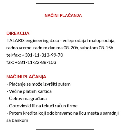
NAČINI PLAĆANJA
DIREKCIJA
TALARIS engineering d.o.o - veleprodaja i maloprodaja,
radno vreme: radnim danima 08-20h, subotom 08-15h
tel/fax: +381-11-313-99-70
fax: +381-11-22-88-103
NAČINI PLAĆANjA
- Plaćanje se može izvršiti putem
- Većine platnih kartica
- Čekovima građana
- Gotovinski ili na tekući račun firme
- Putem kredita koji odobravamo na licu mesta u saradnji
sa bankom